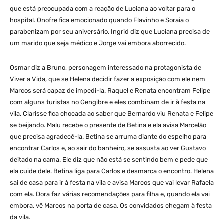
que está preocupada com a reação de Luciana ao voltar para o
hospital. Onofre fica emocionado quando Flavinho e Soraia o
parabenizam por seu aniversário. Ingrid diz que Luciana precisa de
um marido que seja médico e Jorge vai embora aborrecido.
Osmar diz a Bruno, personagem interessado na protagonista de
Viver a Vida, que se Helena decidir fazer a exposição com ele nem
Marcos será capaz de impedi-la. Raquel e Renata encontram Felipe
com alguns turistas no Gengibre e eles combinam de ir à festa na
vila. Clarisse fica chocada ao saber que Bernardo viu Renata e Felipe
se beijando. Malu recebe o presente de Betina e ela avisa Marcelão
que precisa agradecê-la. Betina se arruma diante do espelho para
encontrar Carlos e, ao sair do banheiro, se assusta ao ver Gustavo
deitado na cama. Ele diz que não está se sentindo bem e pede que
ela cuide dele. Betina liga para Carlos e desmarca o encontro. Helena
sai de casa para ir à festa na vila e avisa Marcos que vai levar Rafaela
com ela. Dora faz várias recomendações para filha e, quando ela vai
embora, vê Marcos na porta de casa. Os convidados chegam à festa
da vila.