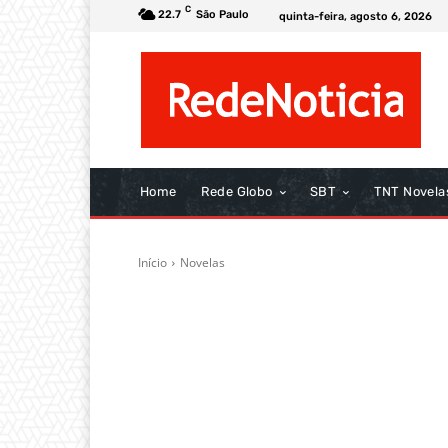
C
22.7
São Paulo
quinta-feira, agosto 6, 2026
Home
Rede Globo
SBT
TNT Novela
Início
Novelas