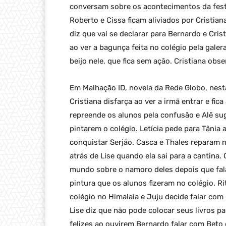
conversam sobre os acontecimentos da festa
Roberto e Cissa ficam aliviados por Cristi
diz que vai se declarar para Bernardo e Crist
ao ver a bagunça feita no colégio pela gale
beijo nele, que fica sem ação. Cristiana obse
Em Malhação ID, novela da Rede Globo, nesta
Cristiana disfarça ao ver a irmã entrar e fi
repreende os alunos pela confusão e Alê su
pintarem o colégio. Letícia pede para Tânia 
conquistar Serjão. Casca e Thales reparam no
atrás de Lise quando ela sai para a cantina.
mundo sobre o namoro deles depois que fala
pintura que os alunos fizeram no colégio. Ri
colégio no Himalaia e Juju decide falar co
Lise diz que não pode colocar seus livros pa
felizes ao ouvirem Bernardo falar com Beto q