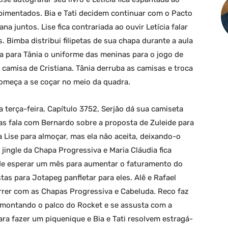
apimentados. Bia e Tati decidem continuar com o Pacto
a juntos. Lise fica contrariada ao ouvir Letícia falar
 Bimba distribui filipetas de sua chapa durante a aula
ega para Tânia o uniforme das meninas para o jogo de
 camisa de Cristiana. Tânia derruba as camisas e troca
omeça a se coçar no meio da quadra.
 terça-feira, Capítulo 3752, Serjão dá sua camiseta
as fala com Bernardo sobre a proposta de Zuleide para
 Lise para almoçar, mas ela não aceita, deixando-o
ingle da Chapa Progressiva e Maria Cláudia fica
ode esperar um mês para aumentar o faturamento do
as para Jotapeg panfletar para eles. Alê e Rafael
rrer com as Chapas Progressiva e Cabeluda. Reco faz
 montando o palco do Rocket e se assusta com a
ara fazer um piquenique e Bia e Tati resolvem estragá-