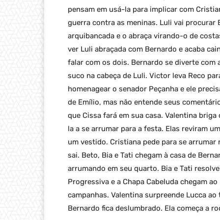
pensam em usá-la para implicar com Cristian
guerra contra as meninas. Luli vai procurar 
arquibancada e o abraça virando-o de costas 
ver Luli abraçada com Bernardo e acaba cain
falar com os dois. Bernardo se diverte com 
suco na cabeça de Luli. Victor leva Reco par
homenagear o senador Peçanha e ele precis
de Emílio, mas não entende seus comentários
que Cissa fará em sua casa. Valentina briga 
la a se arrumar para a festa. Elas reviram 
um vestido. Cristiana pede para se arrumar
sai. Beto, Bia e Tati chegam à casa de Bernar
arrumando em seu quarto. Bia e Tati resolve
Progressiva e a Chapa Cabeluda chegam ao 
campanhas. Valentina surpreende Lucca ao t
Bernardo fica deslumbrado. Ela começa a rod