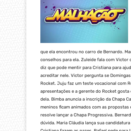
que ela encontrou no carro de Bernardo. M
conselhos para ela. Zuleide fala com Victo
diz que pode mentir para Cristiana para ajud
acreditar nele. Victor pergunta se Dominga
Rocket. Juju faz um teste vocacional com R
apresentações e a gerente do Rocket gosta d
dela. Bimba anuncia a inscrição da Chapa C
meninos ficam animados com as propostas de
resolve lançar a Chapa Progressiva. Bernardo
dúvida. Maria Cláudia lança sua candidatura
Cristiana fazem as pazes. Rafael pede para L