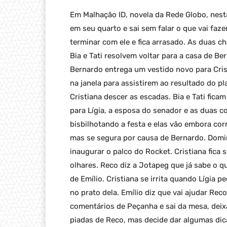
Em Malhação ID, novela da Rede Globo, nesta
em seu quarto e sai sem falar o que vai faze
terminar com ele e fica arrasado. As duas 
Bia e Tati resolvem voltar para a casa de B
Bernardo entrega um vestido novo para Crist
na janela para assistirem ao resultado do p
Cristiana descer as escadas. Bia e Tati fica
para Lígia, a esposa do senador e as duas c
bisbilhotando a festa e elas vão embora cor
mas se segura por causa de Bernardo. Domi
inaugurar o palco do Rocket. Cristiana fica 
olhares. Reco diz a Jotapeg que já sabe o q
de Emílio. Cristiana se irrita quando Lígia p
no prato dela. Emílio diz que vai ajudar Reco
comentários de Peçanha e sai da mesa, deix
piadas de Reco, mas decide dar algumas dica