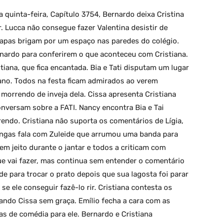
 quinta-feira, Capítulo 3754, Bernardo deixa Cristina
r. Lucca não consegue fazer Valentina desistir de
chapas brigam por um espaço nas paredes do colégio.
ernardo para conferirem o que aconteceu com Cristiana.
iana, que fica encantada. Bia e Tati disputam um lugar
lano. Todos na festa ficam admirados ao verem
m morrendo de inveja dela. Cissa apresenta Cristiana
onversam sobre a FATI. Nancy encontra Bia e Tai
rendo. Cristiana não suporta os comentários de Lígia,
ngas fala com Zuleide que arrumou uma banda para
sem jeito durante o jantar e todos a criticam com
ue vai fazer, mas continua sem entender o comentário
ede para trocar o prato depois que sua lagosta foi parar
 se ele conseguir fazê-lo rir. Cristiana contesta os
ando Cissa sem graça. Emílio fecha a cara com as
s de comédia para ele. Bernardo e Cristiana