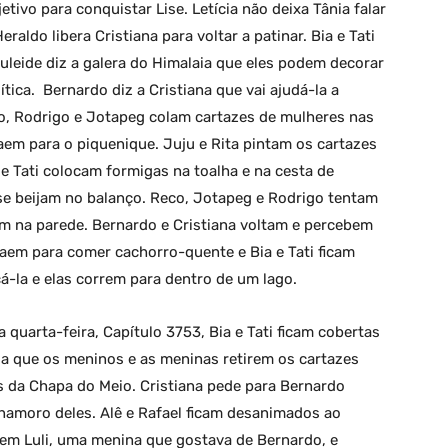
jetivo para conquistar Lise. Letícia não deixa Tânia falar
raldo libera Cristiana para voltar a patinar. Bia e Tati
leide diz a galera do Himalaia que eles podem decorar
ica. Bernardo diz a Cristiana que vai ajudá-la a
co, Rodrigo e Jotapeg colam cartazes de mulheres nas
aem para o piquenique. Juju e Rita pintam os cartazes
e Tati colocam formigas na toalha e na cesta de
se beijam no balanço. Reco, Jotapeg e Rodrigo tentam
m na parede. Bernardo e Cristiana voltam e percebem
saem para comer cachorro-quente e Bia e Tati ficam
-la e elas correm para dentro de um lago.
quarta-feira, Capítulo 3753, Bia e Tati ficam cobertas
ga que os meninos e as meninas retirem os cartazes
as da Chapa do Meio. Cristiana pede para Bernardo
namoro deles. Alê e Rafael ficam desanimados ao
veem Luli, uma menina que gostava de Bernardo, e