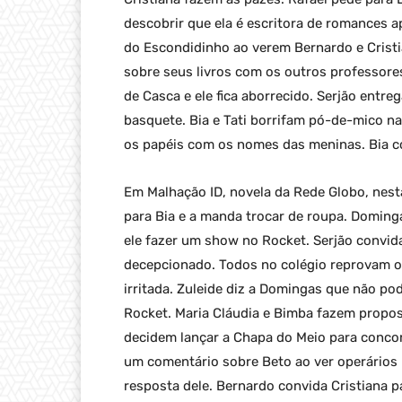
descobrir que ela é escritora de romances 
do Escondidinho ao verem Bernardo e Cristian
sobre seus livros com os outros professores.
de Casca e ele fica aborrecido. Serjão entr
basquete. Bia e Tati borrifam pó-de-mico na
os papéis com os nomes das meninas. Bia c
Em Malhação ID, novela da Rede Globo, nesta
para Bia e a manda trocar de roupa. Doming
ele fazer um show no Rocket. Serjão convida
decepcionado. Todos no colégio reprovam o j
irritada. Zuleide diz a Domingas que não p
Rocket. Maria Cláudia e Bimba fazem propost
decidem lançar a Chapa do Meio para conco
um comentário sobre Beto ao ver operários
resposta dele. Bernardo convida Cristiana p