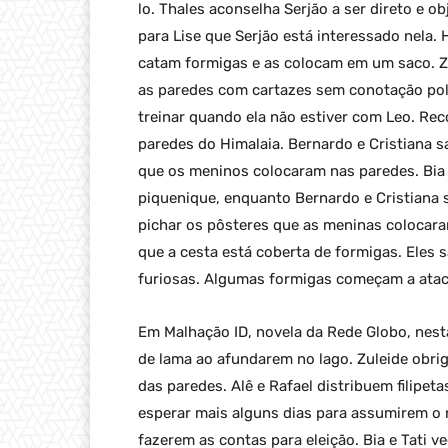
lo. Thales aconselha Serjão a ser direto e ob
para Lise que Serjão está interessado nela. He
catam formigas e as colocam em um saco. Zu
as paredes com cartazes sem conotação polít
treinar quando ela não estiver com Leo. Re
paredes do Himalaia. Bernardo e Cristiana s
que os meninos colocaram nas paredes. Bia 
piquenique, enquanto Bernardo e Cristiana 
pichar os pôsteres que as meninas colocara
que a cesta está coberta de formigas. Eles 
furiosas. Algumas formigas começam a atacá
Em Malhação ID, novela da Rede Globo, nesta 
de lama ao afundarem no lago. Zuleide obri
das paredes. Alê e Rafael distribuem filipet
esperar mais alguns dias para assumirem o 
fazerem as contas para eleição. Bia e Tati 