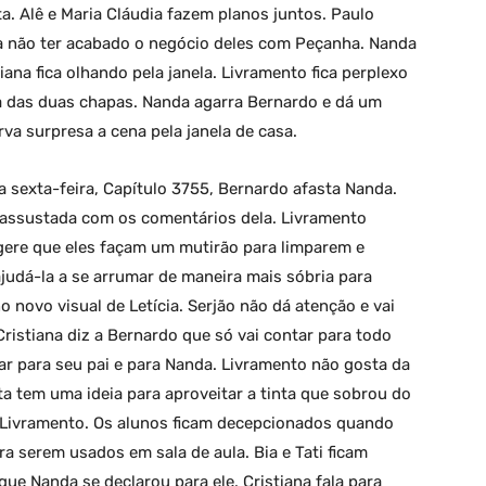
. Alê e Maria Cláudia fazem planos juntos. Paulo
ana não ter acabado o negócio deles com Peçanha. Nanda
iana fica olhando pela janela. Livramento fica perplexo
ra das duas chapas. Nanda agarra Bernardo e dá um
rva surpresa a cena pela janela de casa.
 sexta-feira, Capítulo 3755, Bernardo afasta Nanda.
ca assustada com os comentários dela. Livramento
gere que eles façam um mutirão para limparem e
ajudá-la a se arrumar de maneira mais sóbria para
 novo visual de Letícia. Serjão não dá atenção e vai
 Cristiana diz a Bernardo que só vai contar para todo
r para seu pai e para Nanda. Livramento não gosta da
ta tem uma ideia para aproveitar a tinta que sobrou do
m Livramento. Os alunos ficam decepcionados quando
ra serem usados em sala de aula. Bia e Tati ficam
ue Nanda se declarou para ele. Cristiana fala para