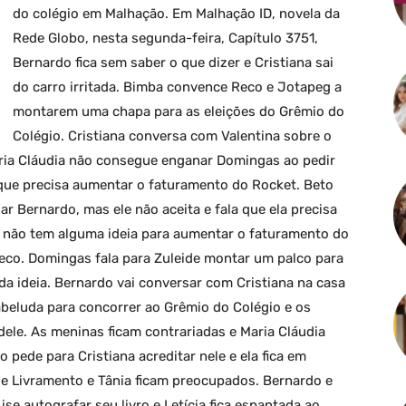
do colégio em Malhação. Em Malhação ID, novela da
Rede Globo, nesta segunda-feira, Capítulo 3751,
Bernardo fica sem saber o que dizer e Cristiana sai
do carro irritada. Bimba convence Reco e Jotapeg a
montarem uma chapa para as eleições do Grêmio do
Colégio. Cristiana conversa com Valentina sobre o
aria Cláudia não consegue enganar Domingas ao pedir
r que precisa aumentar o faturamento do Rocket. Beto
ar Bernardo, mas ele não aceita e fala que ela precisa
s não tem alguma ideia para aumentar o faturamento do
eco. Domingas fala para Zuleide montar um palco para
a ideia. Bernardo vai conversar com Cristiana na casa
abeluda para concorrer ao Grêmio do Colégio e os
le. As meninas ficam contrariadas e Maria Cláudia
 pede para Cristiana acreditar nele e ela fica em
 e Livramento e Tânia ficam preocupados. Bernardo e
ise autografar seu livro e Letícia fica espantada ao