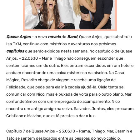
Quase Anjos
– a nova
novela
da
Band
, Quase Anjos, que substituiu
Isa TKM, continua com mistérios e aventuras nos próximos
capítulos
que serão exibidos nesta semana. No capítulo 6 de Quase
Anjos, – 22.03.10 – Mar e Thiago não conseguem esconder que
sentem ciúmes um do outro. Eles entram escondidos em um hotel e
acabam encontrando uma caixa misteriosa na piscina. Na Casa
Mágica, Rosarito chega de viagem e recebe uma ligação de
Felicidade, que pede para ela ir à cadeia ajudá-la. Cielo tenta se
comunicar com Nico, mas é puxada de volta para o outro plano. Mar
confunde Simon com um empregado do acampamento. Nico
encontra um antigo amigo na selva, Salvador. Juntos, eles procuram
Cristiano e Malvina, que está prestes a dar a luz.
Capítulo 7 de Quase Anjos – 23.03.10 – Rama, Thiago, Mar, Jasmin e
Tato se sentem deslocados entre as pessoas do novo colégio.