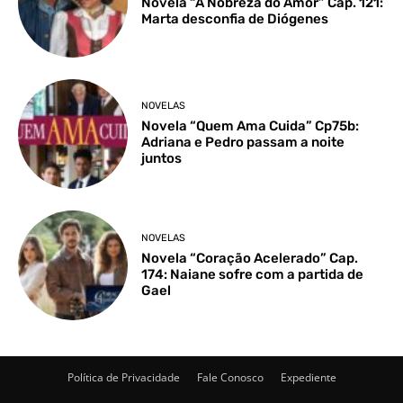
Novela “A Nobreza do Amor” Cap. 121:
Marta desconfia de Diógenes
NOVELAS
Novela “Quem Ama Cuida” Cp75b:
Adriana e Pedro passam a noite
juntos
NOVELAS
Novela “Coração Acelerado” Cap.
174: Naiane sofre com a partida de
Gael
Política de Privacidade
Fale Conosco
Expediente