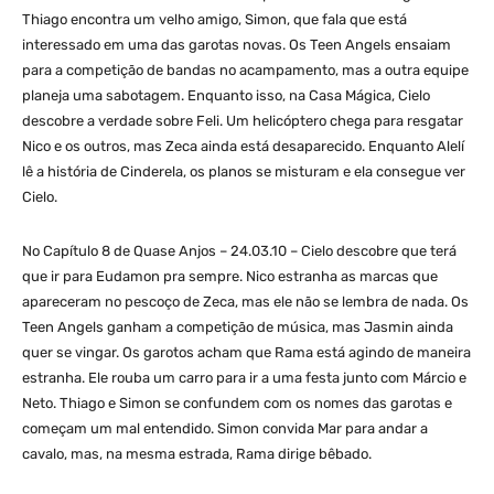
Thiago encontra um velho amigo, Simon, que fala que está
interessado em uma das garotas novas. Os Teen Angels ensaiam
para a competição de bandas no acampamento, mas a outra equipe
planeja uma sabotagem. Enquanto isso, na Casa Mágica, Cielo
descobre a verdade sobre Feli. Um helicóptero chega para resgatar
Nico e os outros, mas Zeca ainda está desaparecido. Enquanto Alelí
lê a história de Cinderela, os planos se misturam e ela consegue ver
Cielo.
No Capítulo 8 de Quase Anjos – 24.03.10 – Cielo descobre que terá
que ir para Eudamon pra sempre. Nico estranha as marcas que
apareceram no pescoço de Zeca, mas ele não se lembra de nada. Os
Teen Angels ganham a competição de música, mas Jasmin ainda
quer se vingar. Os garotos acham que Rama está agindo de maneira
estranha. Ele rouba um carro para ir a uma festa junto com Márcio e
Neto. Thiago e Simon se confundem com os nomes das garotas e
começam um mal entendido. Simon convida Mar para andar a
cavalo, mas, na mesma estrada, Rama dirige bêbado.