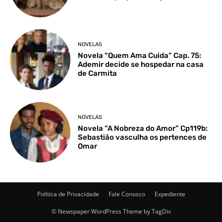
NOVELAS
Novela “Quem Ama Cuida” Cap. 75:
Ademir decide se hospedar na casa
de Carmita
NOVELAS
Novela “A Nobreza do Amor” Cp119b:
Sebastião vasculha os pertences de
Omar
Política de Privacidade
Fale Conosco
Expediente
© Newspaper WordPress Theme by TagDiv