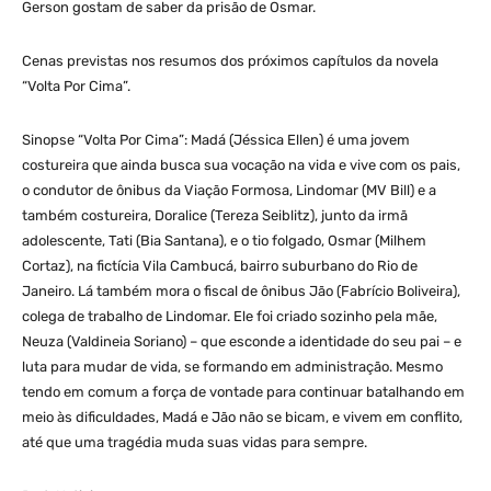
Gerson gostam de saber da prisão de Osmar.
Cenas previstas nos resumos dos próximos capítulos da novela
“Volta Por Cima”.
Sinopse “Volta Por Cima”: Madá (Jéssica Ellen) é uma jovem
costureira que ainda busca sua vocação na vida e vive com os pais,
o condutor de ônibus da Viação Formosa, Lindomar (MV Bill) e a
também costureira, Doralice (Tereza Seiblitz), junto da irmã
adolescente, Tati (Bia Santana), e o tio folgado, Osmar (Milhem
Cortaz), na fictícia Vila Cambucá, bairro suburbano do Rio de
Janeiro. Lá também mora o fiscal de ônibus Jão (Fabrício Boliveira),
colega de trabalho de Lindomar. Ele foi criado sozinho pela mãe,
Neuza (Valdineia Soriano) – que esconde a identidade do seu pai – e
luta para mudar de vida, se formando em administração. Mesmo
tendo em comum a força de vontade para continuar batalhando em
meio às dificuldades, Madá e Jão não se bicam, e vivem em conflito,
até que uma tragédia muda suas vidas para sempre.