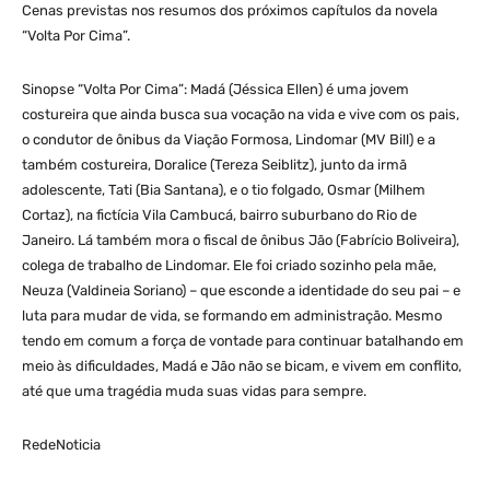
Cenas previstas nos resumos dos próximos capítulos da novela
“Volta Por Cima”.
Sinopse “Volta Por Cima”: Madá (Jéssica Ellen) é uma jovem
costureira que ainda busca sua vocação na vida e vive com os pais,
o condutor de ônibus da Viação Formosa, Lindomar (MV Bill) e a
também costureira, Doralice (Tereza Seiblitz), junto da irmã
adolescente, Tati (Bia Santana), e o tio folgado, Osmar (Milhem
Cortaz), na fictícia Vila Cambucá, bairro suburbano do Rio de
Janeiro. Lá também mora o fiscal de ônibus Jão (Fabrício Boliveira),
colega de trabalho de Lindomar. Ele foi criado sozinho pela mãe,
Neuza (Valdineia Soriano) – que esconde a identidade do seu pai – e
luta para mudar de vida, se formando em administração. Mesmo
tendo em comum a força de vontade para continuar batalhando em
meio às dificuldades, Madá e Jão não se bicam, e vivem em conflito,
até que uma tragédia muda suas vidas para sempre.
RedeNoticia