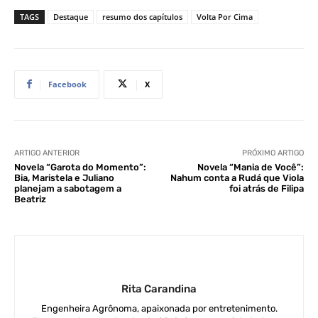
TAGS
Destaque
resumo dos capítulos
Volta Por Cima
Facebook
X
ARTIGO ANTERIOR
PRÓXIMO ARTIGO
Novela “Garota do Momento”:
Novela “Mania de Você”:
Bia, Maristela e Juliano
Nahum conta a Rudá que Viola
planejam a sabotagem a
foi atrás de Filipa
Beatriz
Rita Carandina
Engenheira Agrônoma, apaixonada por entretenimento.