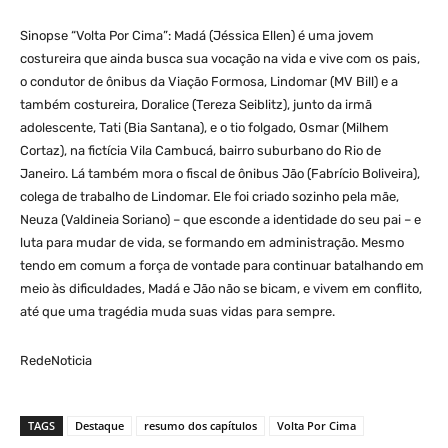
Sinopse “Volta Por Cima”: Madá (Jéssica Ellen) é uma jovem
costureira que ainda busca sua vocação na vida e vive com os pais,
o condutor de ônibus da Viação Formosa, Lindomar (MV Bill) e a
também costureira, Doralice (Tereza Seiblitz), junto da irmã
adolescente, Tati (Bia Santana), e o tio folgado, Osmar (Milhem
Cortaz), na fictícia Vila Cambucá, bairro suburbano do Rio de
Janeiro. Lá também mora o fiscal de ônibus Jão (Fabrício Boliveira),
colega de trabalho de Lindomar. Ele foi criado sozinho pela mãe,
Neuza (Valdineia Soriano) – que esconde a identidade do seu pai – e
luta para mudar de vida, se formando em administração. Mesmo
tendo em comum a força de vontade para continuar batalhando em
meio às dificuldades, Madá e Jão não se bicam, e vivem em conflito,
até que uma tragédia muda suas vidas para sempre.
RedeNoticia
TAGS
Destaque
resumo dos capítulos
Volta Por Cima