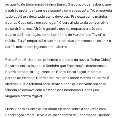
ao quarto de Encarnação (Selma Egrei). O jagunço quer saber o que
o patrão pretende fazer e se espanta com a resposta: “Vô emparedá
tudo que é pra dexá tudo como deve ser… Pra dexá como maínha
queria… Cada coisa em seu lugar”. Cícero ainda tenta convencê-lo
do contrário, mas Afrânio garante que vai emparedar não só o
quarto de Encarnação, como também o de Martim (Lee Taylor) e
Inácio. “Eu vô emparedá o que me resta das lembrança deles”, diz o
Saruê, deixando o jagunço boquiaberto.
Fonte Rede Globo – nos próximos capítulos da novela “Velho Chico”,
Dalva anuncia a Iolanda e Doninha que Encarnação desapareceu.
Beatriz teme pela segurança de Bento. Encarnação implora o
perdão de Piedade. Bento procura pistas sobre Martim e Queiroz é
alertado. Luzia telefona para Bento e pede que ele volte pra casa.
Iolanda se comove com o estado de Encarnação. Carlos jura
vingança contra Miguel.
Luzia, Bento e Santo questionam Piedade sobre a conversa com
Encarnação. Padre Benício vai ao encontro de Encarnação. Queiroz