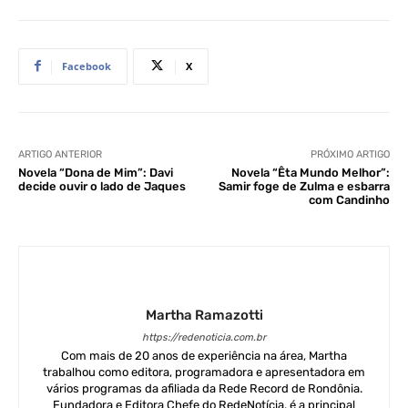
Facebook
X
ARTIGO ANTERIOR
PRÓXIMO ARTIGO
Novela “Dona de Mim”: Davi
Novela “Êta Mundo Melhor”:
decide ouvir o lado de Jaques
Samir foge de Zulma e esbarra
com Candinho
Martha Ramazotti
https://redenoticia.com.br
Com mais de 20 anos de experiência na área, Martha
trabalhou como editora, programadora e apresentadora em
vários programas da afiliada da Rede Record de Rondônia.
Fundadora e Editora Chefe do RedeNotícia, é a principal