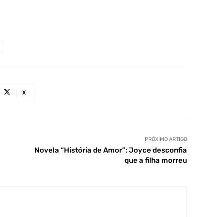
X
PRÓXIMO ARTIGO
l
Novela “História de Amor”: Joyce desconfia
que a filha morreu