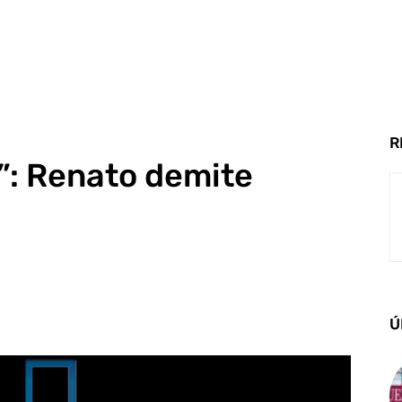
R
”: Renato demite
Ú