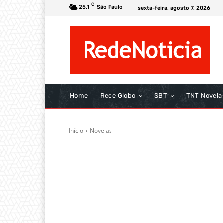
C
25.1
São Paulo
sexta-feira, agosto 7, 2026
Home
Rede Globo
SBT
TNT Novela
Início
Novelas