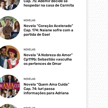
Cap. 75: Ademir decide se
hospedar na casa de Carmita
NOVELAS
Novela “Coração Acelerado”
Cap. 174: Naiane sofre com a
partida de Gael
NOVELAS
Novela “A Nobreza do Amor”
Cp119b: Sebastião vasculha
os pertences de Omar
NOVELAS
Novela “Quem Ama Cuida”
Cap. 74: Iuri passa
informações para Adriana