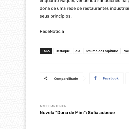
enquanto Raquel, vendendo sanduíches na pr
dona de uma rede de restaurantes industria
seus princípios.
RedeNoticia
TAGS
Destaque
dia
resumo dos capítulos
Va
Facebook
Compartilhado
ARTIGO ANTERIOR
Novela “Dona de Mim”: Sofia adoece