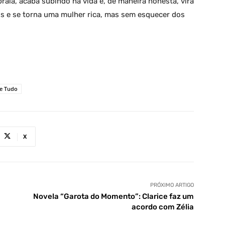
aia, acaba subindo na vida e, de maneira honesta, vira
is e se torna uma mulher rica, mas sem esquecer dos
le Tudo
X
PRÓXIMO ARTIGO
Novela “Garota do Momento”: Clarice faz um
acordo com Zélia