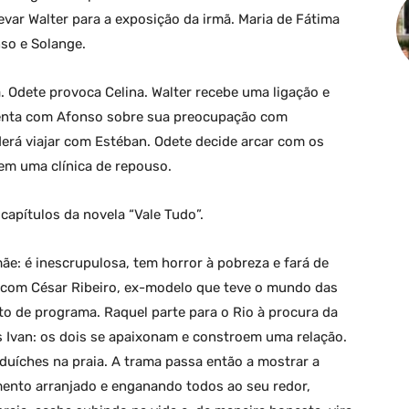
levar Walter para a exposição da irmã. Maria de Fátima
so e Solange.
 Odete provoca Celina. Walter recebe uma ligação e
menta com Afonso sobre sua preocupação com
derá viajar com Estéban. Odete decide arcar com os
 em uma clínica de repouso.
apítulos da novela “Vale Tudo”.
ãe: é inescrupulosa, tem horror à pobreza e fará de
ve com César Ribeiro, ex-modelo que teve o mundo das
to de programa. Raquel parte para o Rio à procura da
s Ivan: os dois se apaixonam e constroem uma relação.
duíches na praia. A trama passa então a mostrar a
mento arranjado e enganando todos ao seu redor,