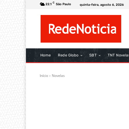
C
22.1
São Paulo
quinta-feira, agosto 6, 2026
Home
Rede Globo
SBT
TNT Novela
Início
Novelas