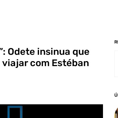
R
”: Odete insinua que
 viajar com Estéban
Ú