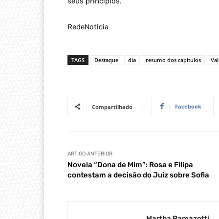
seus princípios.
RedeNoticia
TAGS
Destaque
dia
resumo dos capítulos
Va
Facebook
Compartilhado
ARTIGO ANTERIOR
Novela “Dona de Mim”: Rosa e Filipa
contestam a decisão do Juiz sobre Sofia
Martha Ramazotti