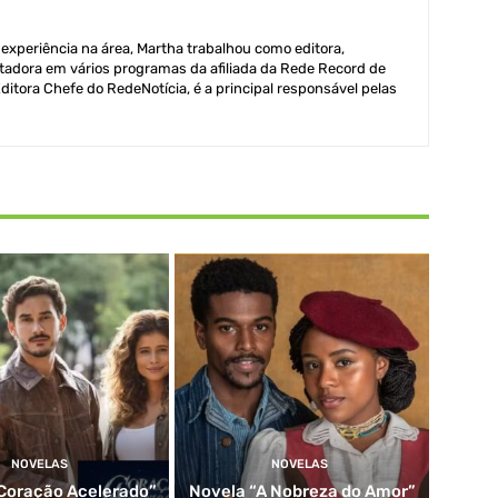
xperiência na área, Martha trabalhou como editora,
adora em vários programas da afiliada da Rede Record de
itora Chefe do RedeNotícia, é a principal responsável pelas
NOVELAS
NOVELAS
Coração Acelerado”
Novela “A Nobreza do Amor”