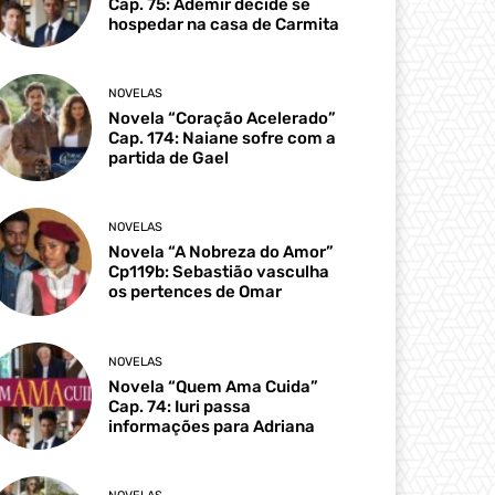
Cap. 75: Ademir decide se
hospedar na casa de Carmita
NOVELAS
Novela “Coração Acelerado”
Cap. 174: Naiane sofre com a
partida de Gael
NOVELAS
Novela “A Nobreza do Amor”
Cp119b: Sebastião vasculha
os pertences de Omar
NOVELAS
Novela “Quem Ama Cuida”
Cap. 74: Iuri passa
informações para Adriana