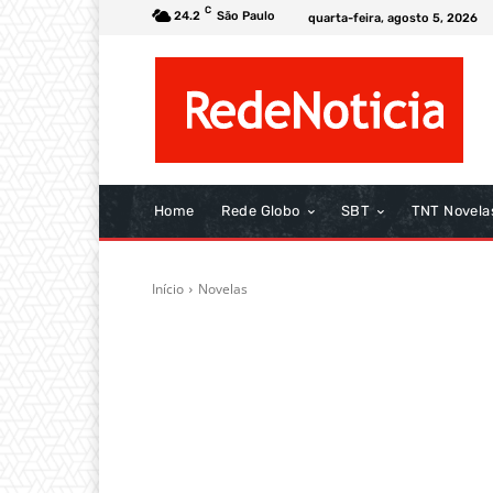
C
24.2
São Paulo
quarta-feira, agosto 5, 2026
Home
Rede Globo
SBT
TNT Novela
Início
Novelas