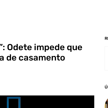
R
”: Odete impede que
ta de casamento
Ú