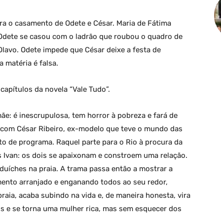
ra o casamento de Odete e César. Maria de Fátima
 Odete se casou com o ladrão que roubou o quadro de
Olavo. Odete impede que César deixe a festa de
matéria é falsa.
apítulos da novela “Vale Tudo”.
ãe: é inescrupulosa, tem horror à pobreza e fará de
ve com César Ribeiro, ex-modelo que teve o mundo das
to de programa. Raquel parte para o Rio à procura da
s Ivan: os dois se apaixonam e constroem uma relação.
duíches na praia. A trama passa então a mostrar a
mento arranjado e enganando todos ao seu redor,
aia, acaba subindo na vida e, de maneira honesta, vira
is e se torna uma mulher rica, mas sem esquecer dos