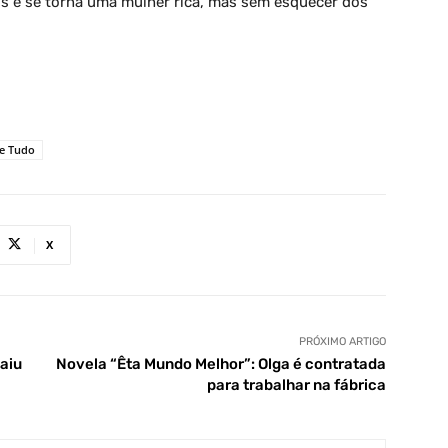
is e se torna uma mulher rica, mas sem esquecer dos
le Tudo
X
PRÓXIMO ARTIGO
aiu
Novela “Êta Mundo Melhor”: Olga é contratada
para trabalhar na fábrica