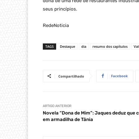
dona de uma rede de restaurantes industria
seus princípios.
RedeNoticia
TAGS
Destaque
dia
resumo dos capítulos
Va
Facebook
Compartilhado
ARTIGO ANTERIOR
Novela “Dona de Mim”: Jaques deduz que c
em armadilha de Tânia