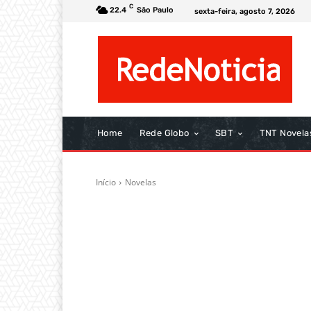
C
22.4
São Paulo
sexta-feira, agosto 7, 2026
Home
Rede Globo
SBT
TNT Novela
Início
Novelas