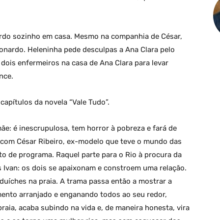
ardo sozinho em casa. Mesmo na companhia de César,
onardo. Heleninha pede desculpas a Ana Clara pelo
ois enfermeiros na casa de Ana Clara para levar
nce.
apítulos da novela “Vale Tudo”.
ãe: é inescrupulosa, tem horror à pobreza e fará de
ve com César Ribeiro, ex-modelo que teve o mundo das
to de programa. Raquel parte para o Rio à procura da
s Ivan: os dois se apaixonam e constroem uma relação.
duíches na praia. A trama passa então a mostrar a
mento arranjado e enganando todos ao seu redor,
aia, acaba subindo na vida e, de maneira honesta, vira