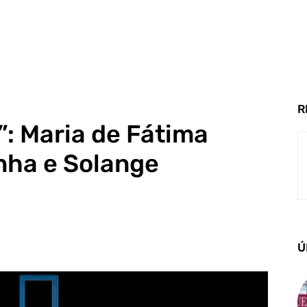
R
”: Maria de Fátima
nha e Solange
Ú