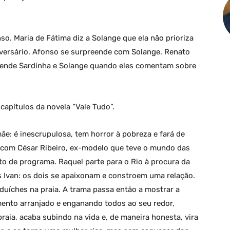
. Maria de Fátima diz a Solange que ela não prioriza
iversário. Afonso se surpreende com Solange. Renato
eende Sardinha e Solange quando eles comentam sobre
apítulos da novela “Vale Tudo”.
ãe: é inescrupulosa, tem horror à pobreza e fará de
ve com César Ribeiro, ex-modelo que teve o mundo das
to de programa. Raquel parte para o Rio à procura da
s Ivan: os dois se apaixonam e constroem uma relação.
duíches na praia. A trama passa então a mostrar a
mento arranjado e enganando todos ao seu redor,
aia, acaba subindo na vida e, de maneira honesta, vira