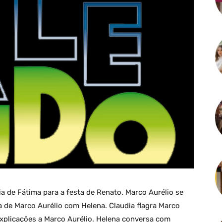
ia de Fátima para a festa de Renato. Marco Aurélio se
a de Marco Aurélio com Helena. Claudia flagra Marco
explicações a Marco Aurélio. Helena conversa com