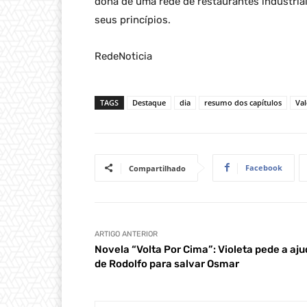
dona de uma rede de restaurantes industria
seus princípios.
RedeNoticia
TAGS
Destaque
dia
resumo dos capítulos
Va
Facebook
Compartilhado
ARTIGO ANTERIOR
Novela “Volta Por Cima”: Violeta pede a aj
de Rodolfo para salvar Osmar