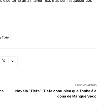
is e se torna uma mulher rica, mas sem esquecer dos
le Tudo
X
PRÓXIMO ARTIGO
uda
Novela “Tieta”: Tieta comunica que Tonha é a
dona de Mangue Seco