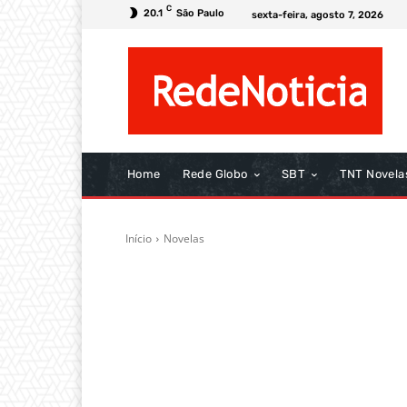
C
20.1
São Paulo
sexta-feira, agosto 7, 2026
Home
Rede Globo
SBT
TNT Novela
Início
Novelas