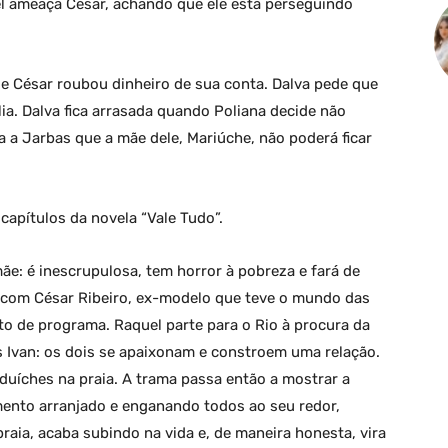
el ameaça César, achando que ele está perseguindo
ue César roubou dinheiro de sua conta. Dalva pede que
a. Dalva fica arrasada quando Poliana decide não
a Jarbas que a mãe dele, Mariúche, não poderá ficar
apítulos da novela “Vale Tudo”.
ãe: é inescrupulosa, tem horror à pobreza e fará de
ve com César Ribeiro, ex-modelo que teve o mundo das
to de programa. Raquel parte para o Rio à procura da
s Ivan: os dois se apaixonam e constroem uma relação.
duíches na praia. A trama passa então a mostrar a
mento arranjado e enganando todos ao seu redor,
aia, acaba subindo na vida e, de maneira honesta, vira