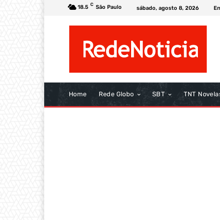
C
18.5
São Paulo
sábado, agosto 8, 2026
En
Home
Rede Globo
SBT
TNT Novela