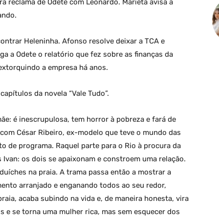
a reclama de Odete com Leonardo. Marieta avisa a
ando.
ontrar Heleninha. Afonso resolve deixar a TCA e
a a Odete o relatório que fez sobre as finanças da
extorquindo a empresa há anos.
apítulos da novela “Vale Tudo”.
ãe: é inescrupulosa, tem horror à pobreza e fará de
ve com César Ribeiro, ex-modelo que teve o mundo das
to de programa. Raquel parte para o Rio à procura da
s Ivan: os dois se apaixonam e constroem uma relação.
duíches na praia. A trama passa então a mostrar a
mento arranjado e enganando todos ao seu redor,
aia, acaba subindo na vida e, de maneira honesta, vira
is e se torna uma mulher rica, mas sem esquecer dos