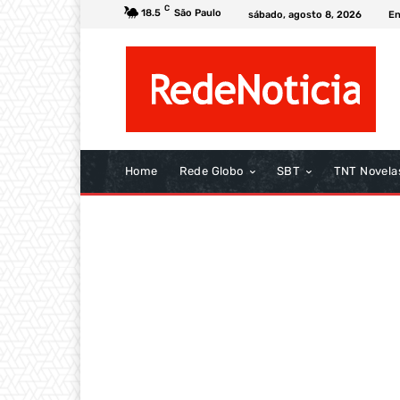
C
18.5
São Paulo
sábado, agosto 8, 2026
En
Home
Rede Globo
SBT
TNT Novela