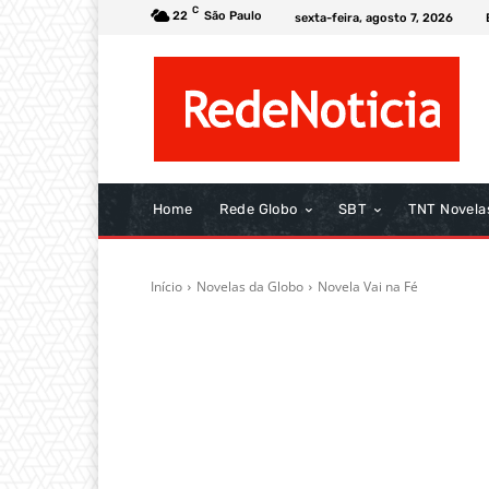
C
22
São Paulo
sexta-feira, agosto 7, 2026
Home
Rede Globo
SBT
TNT Novela
Início
Novelas da Globo
Novela Vai na Fé