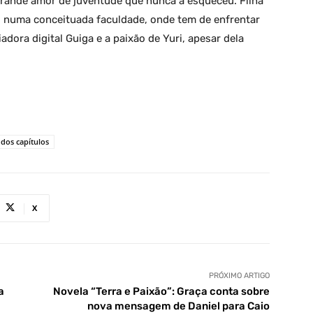
grande amor de juventude que nunca a esqueceu. Filha
s numa conceituada faculdade, onde tem de enfrentar
dora digital Guiga e a paixão de Yuri, apesar dela
dos capítulos
X
PRÓXIMO ARTIGO
a
Novela “Terra e Paixão”: Graça conta sobre
nova mensagem de Daniel para Caio