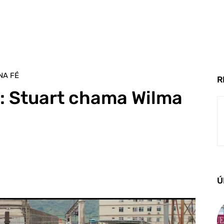
NA FÉ
R
”: Stuart chama Wilma
e
Ú