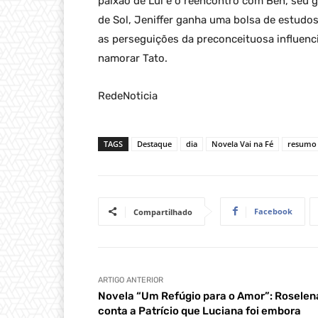
paixão de Lui e o reencontro com Ben, seu 
de Sol, Jeniffer ganha uma bolsa de estudo
as perseguições da preconceituosa influencia
namorar Tato.
RedeNoticia
TAGS
Destaque
dia
Novela Vai na Fé
resumo 
Facebook
Compartilhado
ARTIGO ANTERIOR
Novela “Um Refúgio para o Amor”: Roselen
conta a Patrício que Luciana foi embora