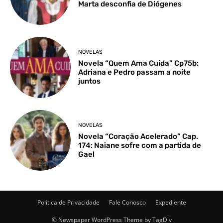
Marta desconfia de Diógenes
NOVELAS
Novela “Quem Ama Cuida” Cp75b:
Adriana e Pedro passam a noite
juntos
NOVELAS
Novela “Coração Acelerado” Cap.
174: Naiane sofre com a partida de
Gael
Política de Privacidade
Fale Conosco
Expediente
© Newspaper WordPress Theme by TagDiv