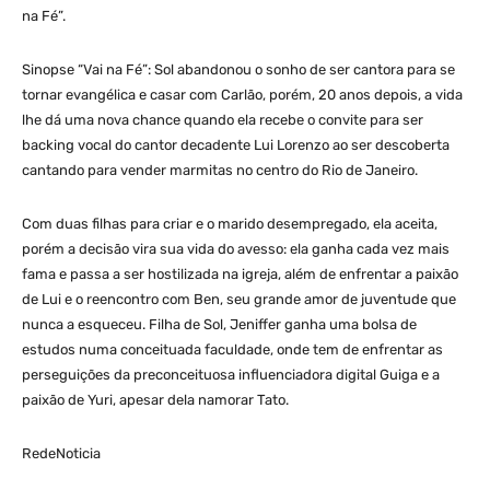
na Fé”.
Sinopse “Vai na Fé”: Sol abandonou o sonho de ser cantora para se
tornar evangélica e casar com Carlão, porém, 20 anos depois, a vida
lhe dá uma nova chance quando ela recebe o convite para ser
backing vocal do cantor decadente Lui Lorenzo ao ser descoberta
cantando para vender marmitas no centro do Rio de Janeiro.
Com duas filhas para criar e o marido desempregado, ela aceita,
porém a decisão vira sua vida do avesso: ela ganha cada vez mais
fama e passa a ser hostilizada na igreja, além de enfrentar a paixão
de Lui e o reencontro com Ben, seu grande amor de juventude que
nunca a esqueceu. Filha de Sol, Jeniffer ganha uma bolsa de
estudos numa conceituada faculdade, onde tem de enfrentar as
perseguições da preconceituosa influenciadora digital Guiga e a
paixão de Yuri, apesar dela namorar Tato.
RedeNoticia