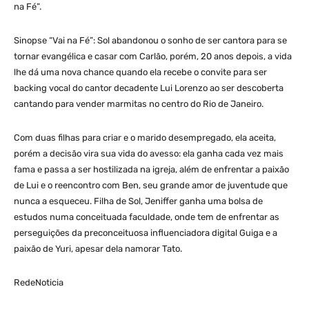
na Fé”.
Sinopse “Vai na Fé”: Sol abandonou o sonho de ser cantora para se
tornar evangélica e casar com Carlão, porém, 20 anos depois, a vida
lhe dá uma nova chance quando ela recebe o convite para ser
backing vocal do cantor decadente Lui Lorenzo ao ser descoberta
cantando para vender marmitas no centro do Rio de Janeiro.
Com duas filhas para criar e o marido desempregado, ela aceita,
porém a decisão vira sua vida do avesso: ela ganha cada vez mais
fama e passa a ser hostilizada na igreja, além de enfrentar a paixão
de Lui e o reencontro com Ben, seu grande amor de juventude que
nunca a esqueceu. Filha de Sol, Jeniffer ganha uma bolsa de
estudos numa conceituada faculdade, onde tem de enfrentar as
perseguições da preconceituosa influenciadora digital Guiga e a
paixão de Yuri, apesar dela namorar Tato.
RedeNoticia