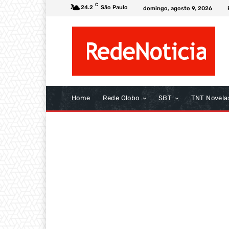
C
24.2
São Paulo
domingo, agosto 9, 2026
Home
Rede Globo
SBT
TNT Novela