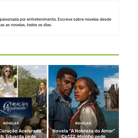
aixonada por entretenimento. Escreve sobre novelas desde
as as novelas, todos os dias.
NOVELAS
NOVELAS
Coração Acelerado”
Novela “A Nobreza do Amor”
b: Eduarda pede
Cp122: Mirinho pede