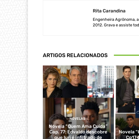
Rita Carandina
Engenheira Agrônoma, ap
2012. Grava e assiste tod
ARTIGOS RELACIONADOS
NOVELAS
Novela “Quem Ama Cuida”
Cap. 77: Edvaldo descobre
Novela “
que Iuri é infiltrado de
Cp174