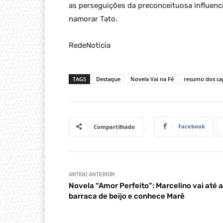
as perseguições da preconceituosa influencia
namorar Tato.
RedeNoticia
TAGS
Destaque
Novela Vai na Fé
resumo dos ca
Facebook
Compartilhado
ARTIGO ANTERIOR
Novela “Amor Perfeito”: Marcelino vai até a
barraca de beijo e conhece Marê