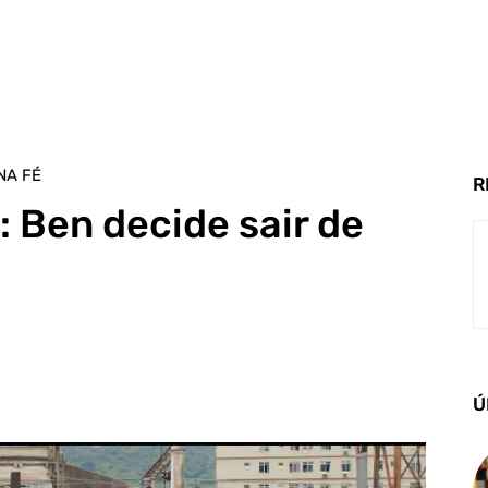
NA FÉ
R
: Ben decide sair de
Ú