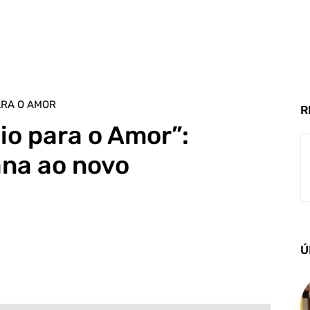
ARA O AMOR
R
o para o Amor”:
ana ao novo
Ú