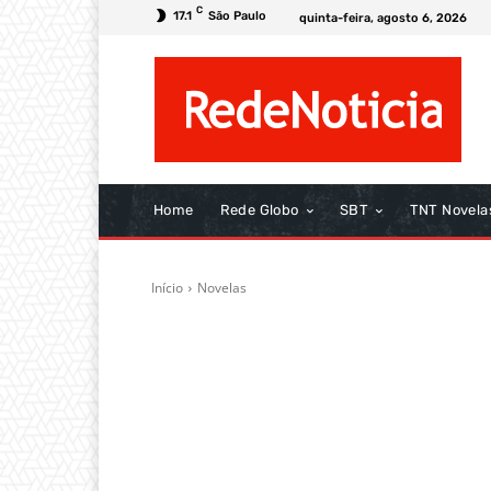
C
17.1
São Paulo
quinta-feira, agosto 6, 2026
Home
Rede Globo
SBT
TNT Novela
Início
Novelas