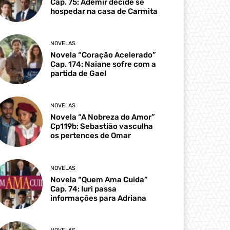
Cap. 75: Ademir decide se
hospedar na casa de Carmita
NOVELAS
Novela “Coração Acelerado”
Cap. 174: Naiane sofre com a
partida de Gael
NOVELAS
Novela “A Nobreza do Amor”
Cp119b: Sebastião vasculha
os pertences de Omar
NOVELAS
Novela “Quem Ama Cuida”
Cap. 74: Iuri passa
informações para Adriana