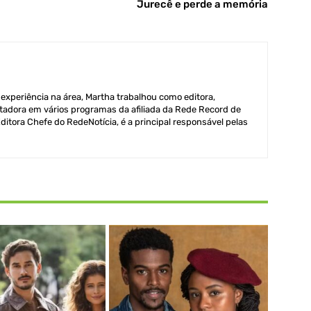
Jurecê e perde a memória
xperiência na área, Martha trabalhou como editora,
adora em vários programas da afiliada da Rede Record de
itora Chefe do RedeNotícia, é a principal responsável pelas