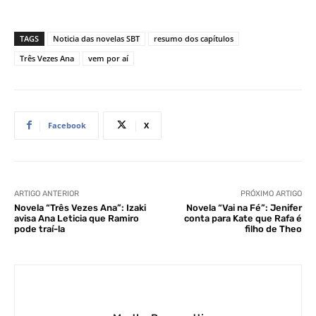
TAGS
Noticia das novelas SBT
resumo dos capítulos
Três Vezes Ana
vem por aí
Facebook
X
ARTIGO ANTERIOR
PRÓXIMO ARTIGO
Novela “Três Vezes Ana”: Izaki
Novela “Vai na Fé”: Jenifer
avisa Ana Leticia que Ramiro
conta para Kate que Rafa é
pode traí-la
filho de Theo