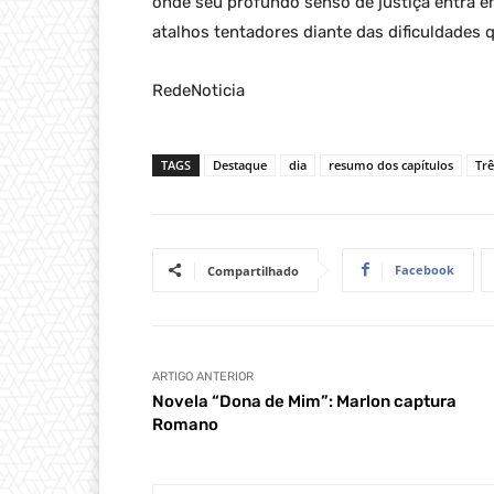
onde seu profundo senso de justiça entra 
atalhos tentadores diante das dificuldades 
RedeNoticia
TAGS
Destaque
dia
resumo dos capítulos
Trê
Facebook
Compartilhado
ARTIGO ANTERIOR
Novela “Dona de Mim”: Marlon captura
Romano