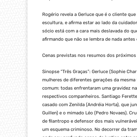
Rogério revela a Gerluce que é o cliente qu
escultura, e afirma estar ao lado da cuidado
sócio está com a cara mais deslavada do qu
afirmando que não se lembra de nada antes 
Cenas previstas nos resumos dos próximos c
Sinopse “Três Graças”: Gerluce (Sophie Charlo
mulheres de diferentes gerações da mesma 
comum: todas enfrentaram uma gravidez na
respectivos companheiros. Santiago Ferette 
casado com Zenilda (Andréia Horta), que junt
Guillen) e o mimado Léo (Pedro Novaes). Cr
de filantropo e defensor dos mais vulnerávei
um esquema criminoso. No decorrer da trama