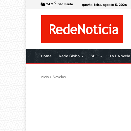
C
24.2
São Paulo
quarta-feira, agosto 5, 2026
Home
Rede Globo
SBT
TNT Novela
Início
Novelas