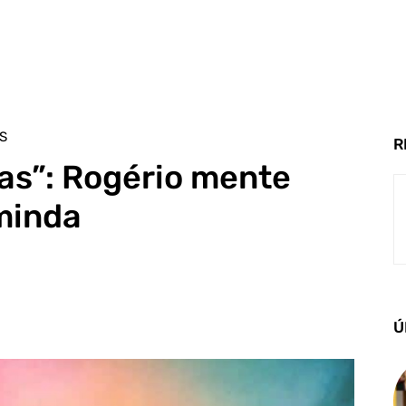
S
R
as”: Rogério mente
minda
Ú