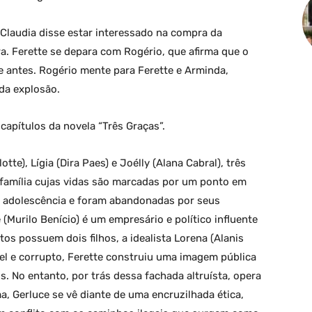
e Claudia disse estar interessado na compra da
ra. Ferette se depara com Rogério, que afirma que o
e antes. Rogério mente para Ferette e Arminda,
da explosão.
apítulos da novela “Três Graças”.
tte), Lígia (Dira Paes) e Joélly (Alana Cabral), três
família cujas vidas são marcadas por um ponto em
 adolescência e foram abandonadas por seus
(Murilo Benício) é um empresário e político influente
os possuem dois filhos, a idealista Lorena (Alanis
uel e corrupto, Ferette construiu uma imagem pública
s. No entanto, por trás dessa fachada altruísta, opera
, Gerluce se vê diante de uma encruzilhada ética,