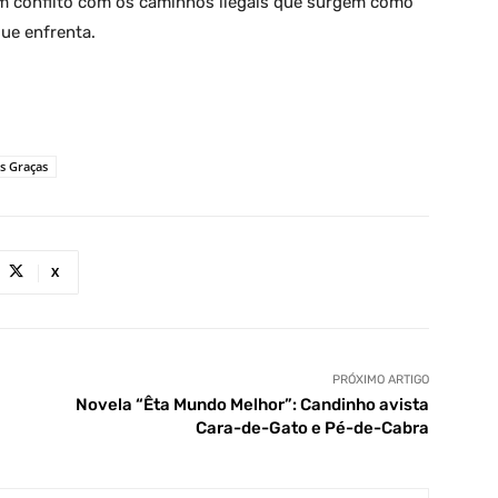
em conflito com os caminhos ilegais que surgem como
que enfrenta.
s Graças
X
PRÓXIMO ARTIGO
Novela “Êta Mundo Melhor”: Candinho avista
Cara-de-Gato e Pé-de-Cabra