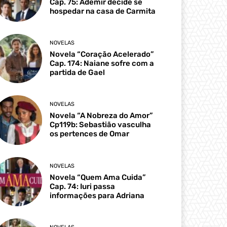
Cap. 75: Ademir decide se
hospedar na casa de Carmita
NOVELAS
Novela “Coração Acelerado”
Cap. 174: Naiane sofre com a
partida de Gael
NOVELAS
Novela “A Nobreza do Amor”
Cp119b: Sebastião vasculha
os pertences de Omar
NOVELAS
Novela “Quem Ama Cuida”
Cap. 74: Iuri passa
informações para Adriana