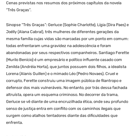
Cenas previstas nos resumos dos próximos capítulos da novela
“Três Graças”.
Sinopse “Três Graças”: Gerluce (Sophie Charlotte), Lígia (Dira Paes) e
Joélly (Alana Cabral), três mulheres de diferentes gerações da
mesma família cujas vidas são marcadas por um ponto em comum:
todas enfrentaram uma gravidez na adolescência e foram
abandonadas por seus respectivos companheiros. Santiago Ferette
(Murilo Benício) é um empresário e político influente casado com
Zenilda (Andréia Horta), que juntos possuem dois filhos, a idealista
Lorena (Alanis Guillen) e o mimado Léo (Pedro Novaes). Cruel e
corrupto, Ferette construiu uma imagem pública de filantropo e
defensor dos mais vulneráveis. No entanto, por trás dessa fachada
altruísta, opera um esquema criminoso. No decorrer da trama,
Gerluce se vê diante de uma encruzilhada ética, onde seu profundo
senso de justiça entra em conflito com os caminhos ilegais que
surgem como atalhos tentadores diante das dificuldades que
enfrenta.