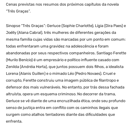
Cenas previstas nos resumos dos próximos capítulos da novela
“Três Graças”.
Sinopse “Três Graças”: Gerluce (Sophie Charlotte), Lígia (Dira Paes) e
Joélly (Alana Cabral), três mulheres de diferentes gerações da
mesma família cujas vidas são marcadas por um ponto em comum:
todas enfrentaram uma gravidez na adolescência e foram
abandonadas por seus respectivos companheiros. Santiago Ferette
(Murilo Benício) é um empresário e político influente casado com
Zenilda (Andréia Horta), que juntos possuem dois filhos, a idealista
Lorena (Alanis Guillen) e o mimado Léo (Pedro Novaes). Cruel e
corrupto, Ferette construiu uma imagem pública de filantropo e
defensor dos mais vulneráveis. No entanto, por trás dessa fachada
altruísta, opera um esquema criminoso. No decorrer da trama,
Gerluce se vê diante de uma encruzilhada ética, onde seu profundo
senso de justiça entra em conflito com os caminhos ilegais que
surgem como atalhos tentadores diante das dificuldades que
enfrenta.