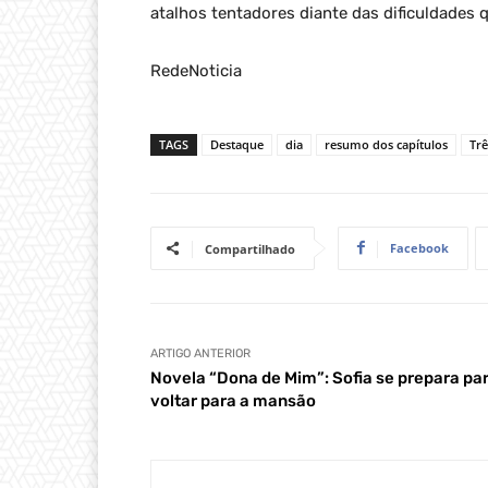
atalhos tentadores diante das dificuldades 
RedeNoticia
TAGS
Destaque
dia
resumo dos capítulos
Trê
Facebook
Compartilhado
ARTIGO ANTERIOR
Novela “Dona de Mim”: Sofia se prepara pa
voltar para a mansão