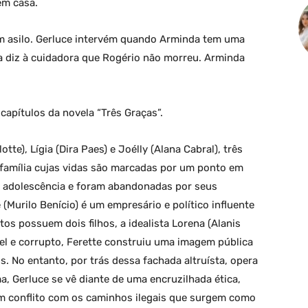
em casa.
m asilo. Gerluce intervém quando Arminda tem uma
a diz à cuidadora que Rogério não morreu. Arminda
apítulos da novela “Três Graças”.
tte), Lígia (Dira Paes) e Joélly (Alana Cabral), três
família cujas vidas são marcadas por um ponto em
 adolescência e foram abandonadas por seus
(Murilo Benício) é um empresário e político influente
os possuem dois filhos, a idealista Lorena (Alanis
uel e corrupto, Ferette construiu uma imagem pública
s. No entanto, por trás dessa fachada altruísta, opera
, Gerluce se vê diante de uma encruzilhada ética,
em conflito com os caminhos ilegais que surgem como