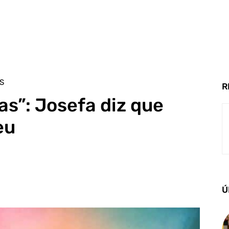
S
R
as”: Josefa diz que
eu
Ú