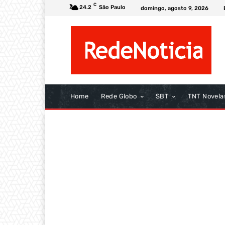
C
24.2
São Paulo
domingo, agosto 9, 2026
Home
Rede Globo
SBT
TNT Novela