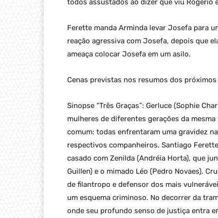
todos assustados ao dizer que viu Rogério 
Ferette manda Arminda levar Josefa para u
reação agressiva com Josefa, depois que el
ameaça colocar Josefa em um asilo.
Cenas previstas nos resumos dos próximos c
Sinopse “Três Graças”: Gerluce (Sophie Charlo
mulheres de diferentes gerações da mesma 
comum: todas enfrentaram uma gravidez na
respectivos companheiros. Santiago Ferette 
casado com Zenilda (Andréia Horta), que junt
Guillen) e o mimado Léo (Pedro Novaes). Cr
de filantropo e defensor dos mais vulnerávei
um esquema criminoso. No decorrer da trama
onde seu profundo senso de justiça entra 