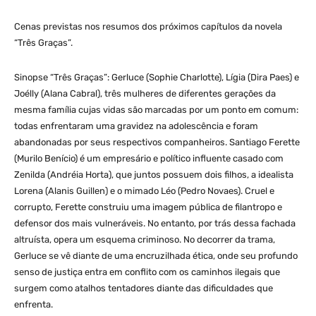
Cenas previstas nos resumos dos próximos capítulos da novela
“Três Graças”.
Sinopse “Três Graças”: Gerluce (Sophie Charlotte), Lígia (Dira Paes) e
Joélly (Alana Cabral), três mulheres de diferentes gerações da
mesma família cujas vidas são marcadas por um ponto em comum:
todas enfrentaram uma gravidez na adolescência e foram
abandonadas por seus respectivos companheiros. Santiago Ferette
(Murilo Benício) é um empresário e político influente casado com
Zenilda (Andréia Horta), que juntos possuem dois filhos, a idealista
Lorena (Alanis Guillen) e o mimado Léo (Pedro Novaes). Cruel e
corrupto, Ferette construiu uma imagem pública de filantropo e
defensor dos mais vulneráveis. No entanto, por trás dessa fachada
altruísta, opera um esquema criminoso. No decorrer da trama,
Gerluce se vê diante de uma encruzilhada ética, onde seu profundo
senso de justiça entra em conflito com os caminhos ilegais que
surgem como atalhos tentadores diante das dificuldades que
enfrenta.