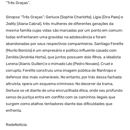
“Três Graças”.
Sinopse “Três Graças”: Gerluce (Sophie Charlotte), Lígia (Dira Paes) e
Joélly (Alana Cabral), três mulheres de diferentes gerações da
mesma família cujas vidas são marcadas por um ponto em comum:
todas enfrentaram uma gravidez na adolescência e foram
abandonadas por seus respectivos companheiros. Santiago Ferette
(Murilo Benício) é um empresário e político influente casado com
Zenilda (Andréia Horta), que juntos possuem dois filhos, a idealista
Lorena (Alanis Guillen) e o mimado Léo (Pedro Novaes). Cruel e
corrupto, Ferette construiu uma imagem pública de filantropo e
defensor dos mais vulneráveis. No entanto, por trás dessa fachada
altruísta, opera um esquema criminoso. No decorrer da trama,
Gerluce se vê diante de uma encruzilhada ética, onde seu profundo
senso de justiça entra em conflito com os caminhos ilegais que
surgem como atalhos tentadores diante das dificuldades que
enfrenta.
RedeNoticia