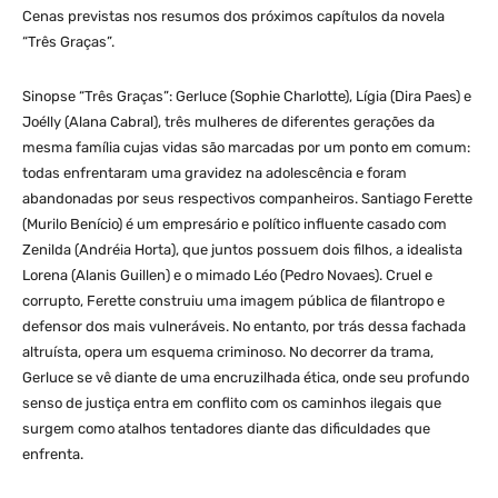
Cenas previstas nos resumos dos próximos capítulos da novela
“Três Graças”.
Sinopse “Três Graças”: Gerluce (Sophie Charlotte), Lígia (Dira Paes) e
Joélly (Alana Cabral), três mulheres de diferentes gerações da
mesma família cujas vidas são marcadas por um ponto em comum:
todas enfrentaram uma gravidez na adolescência e foram
abandonadas por seus respectivos companheiros. Santiago Ferette
(Murilo Benício) é um empresário e político influente casado com
Zenilda (Andréia Horta), que juntos possuem dois filhos, a idealista
Lorena (Alanis Guillen) e o mimado Léo (Pedro Novaes). Cruel e
corrupto, Ferette construiu uma imagem pública de filantropo e
defensor dos mais vulneráveis. No entanto, por trás dessa fachada
altruísta, opera um esquema criminoso. No decorrer da trama,
Gerluce se vê diante de uma encruzilhada ética, onde seu profundo
senso de justiça entra em conflito com os caminhos ilegais que
surgem como atalhos tentadores diante das dificuldades que
enfrenta.