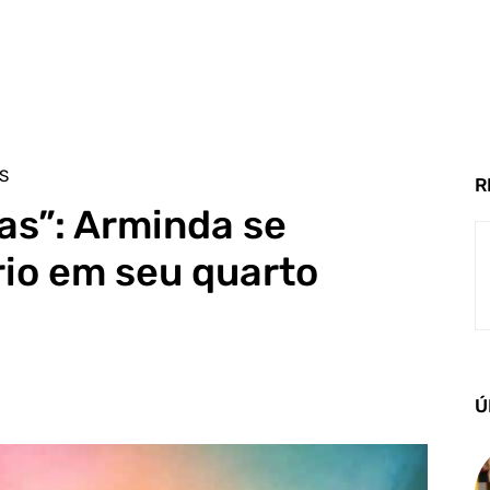
S
R
as”: Arminda se
io em seu quarto
Ú