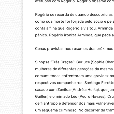
afetuoso com Rogério. Rogério observa com
Rogério se recorda de quando descobriu as f
como sua morte foi forjada pelo sócio e pe
conta à filha que Rogério a visitou. Armind
pânico. Rogério ironiza Arminda, que pede a
Cenas previstas nos resumos dos próximos c
Sinopse “Três Graças”: Gerluce (Sophie Charlo
mulheres de diferentes gerações da mesma 
comum: todas enfrentaram uma gravidez na
respectivos companheiros. Santiago Ferette 
casado com Zenilda (Andréia Horta), que junt
Guillen) e o mimado Léo (Pedro Novaes). Cr
de filantropo e defensor dos mais vulnerávei
um esquema criminoso. No decorrer da trama