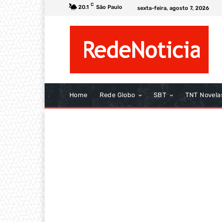
C
20.1
São Paulo
sexta-feira, agosto 7, 2026
Home
Rede Globo
SBT
TNT Novela