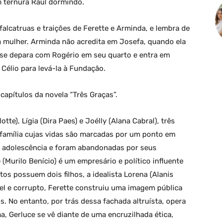
 ternura Raul dormindo.
alcatruas e traições de Ferette e Arminda, e lembra de
la mulher. Arminda não acredita em Josefa, quando ela
a se depara com Rogério em seu quarto e entra em
 Célio para levá-la à Fundação.
apítulos da novela “Três Graças”.
tte), Lígia (Dira Paes) e Joélly (Alana Cabral), três
família cujas vidas são marcadas por um ponto em
 adolescência e foram abandonadas por seus
(Murilo Benício) é um empresário e político influente
os possuem dois filhos, a idealista Lorena (Alanis
uel e corrupto, Ferette construiu uma imagem pública
s. No entanto, por trás dessa fachada altruísta, opera
, Gerluce se vê diante de uma encruzilhada ética,