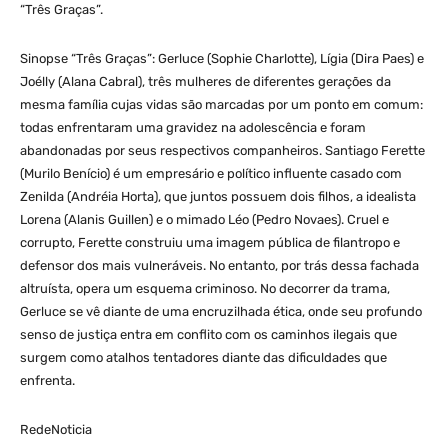
“Três Graças”.
Sinopse “Três Graças”: Gerluce (Sophie Charlotte), Lígia (Dira Paes) e
Joélly (Alana Cabral), três mulheres de diferentes gerações da
mesma família cujas vidas são marcadas por um ponto em comum:
todas enfrentaram uma gravidez na adolescência e foram
abandonadas por seus respectivos companheiros. Santiago Ferette
(Murilo Benício) é um empresário e político influente casado com
Zenilda (Andréia Horta), que juntos possuem dois filhos, a idealista
Lorena (Alanis Guillen) e o mimado Léo (Pedro Novaes). Cruel e
corrupto, Ferette construiu uma imagem pública de filantropo e
defensor dos mais vulneráveis. No entanto, por trás dessa fachada
altruísta, opera um esquema criminoso. No decorrer da trama,
Gerluce se vê diante de uma encruzilhada ética, onde seu profundo
senso de justiça entra em conflito com os caminhos ilegais que
surgem como atalhos tentadores diante das dificuldades que
enfrenta.
RedeNoticia