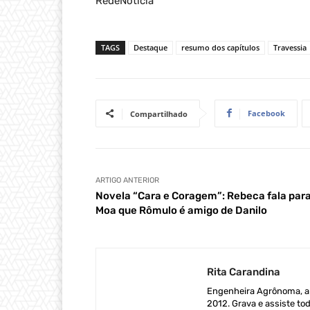
RedeNoticia
TAGS
Destaque
resumo dos capítulos
Travessia
Facebook
Compartilhado
ARTIGO ANTERIOR
Novela “Cara e Coragem”: Rebeca fala par
Moa que Rômulo é amigo de Danilo
Rita Carandina
Engenheira Agrônoma, ap
2012. Grava e assiste tod