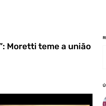
R
”: Moretti teme a união
Ú