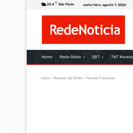
C
22.4
São Paulo
sexta-feira, agosto 7, 2026
Home
Rede Globo
SBT
TNT Novela
Início
Novelas da Globo
Novela Travessia