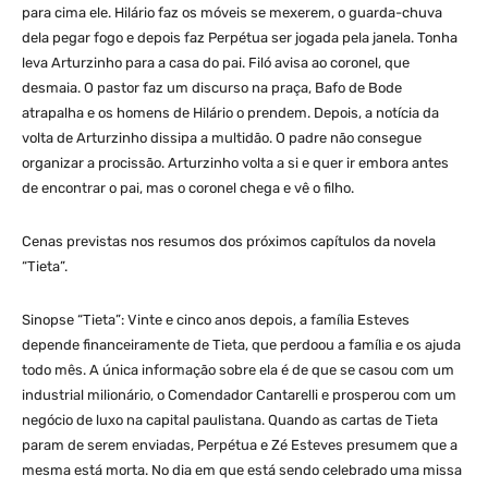
para cima ele. Hilário faz os móveis se mexerem, o guarda-chuva
dela pegar fogo e depois faz Perpétua ser jogada pela janela. Tonha
leva Arturzinho para a casa do pai. Filó avisa ao coronel, que
desmaia. O pastor faz um discurso na praça, Bafo de Bode
atrapalha e os homens de Hilário o prendem. Depois, a notícia da
volta de Arturzinho dissipa a multidão. O padre não consegue
organizar a procissão. Arturzinho volta a si e quer ir embora antes
de encontrar o pai, mas o coronel chega e vê o filho.
Cenas previstas nos resumos dos próximos capítulos da novela
“Tieta”.
Sinopse “Tieta”: Vinte e cinco anos depois, a família Esteves
depende financeiramente de Tieta, que perdoou a família e os ajuda
todo mês. A única informação sobre ela é de que se casou com um
industrial milionário, o Comendador Cantarelli e prosperou com um
negócio de luxo na capital paulistana. Quando as cartas de Tieta
param de serem enviadas, Perpétua e Zé Esteves presumem que a
mesma está morta. No dia em que está sendo celebrado uma missa