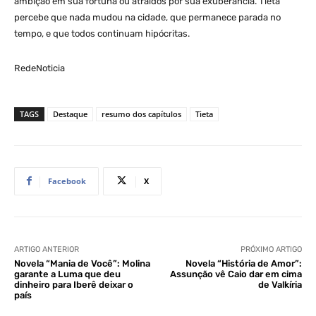
ambição em sua fortuna ou atraídos por sua exuberância. Tieta
percebe que nada mudou na cidade, que permanece parada no
tempo, e que todos continuam hipócritas.
RedeNoticia
TAGS
Destaque
resumo dos capítulos
Tieta
Facebook
X
ARTIGO ANTERIOR
PRÓXIMO ARTIGO
Novela “Mania de Você”: Molina
Novela “História de Amor”:
garante a Luma que deu
Assunção vê Caio dar em cima
dinheiro para Iberê deixar o
de Valkíria
país