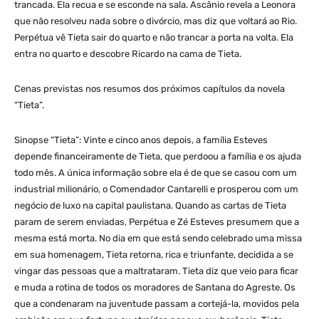
trancada. Ela recua e se esconde na sala. Ascânio revela a Leonora
que não resolveu nada sobre o divórcio, mas diz que voltará ao Rio.
Perpétua vê Tieta sair do quarto e não trancar a porta na volta. Ela
entra no quarto e descobre Ricardo na cama de Tieta.
Cenas previstas nos resumos dos próximos capítulos da novela
“Tieta”.
Sinopse “Tieta”: Vinte e cinco anos depois, a família Esteves
depende financeiramente de Tieta, que perdoou a família e os ajuda
todo mês. A única informação sobre ela é de que se casou com um
industrial milionário, o Comendador Cantarelli e prosperou com um
negócio de luxo na capital paulistana. Quando as cartas de Tieta
param de serem enviadas, Perpétua e Zé Esteves presumem que a
mesma está morta. No dia em que está sendo celebrado uma missa
em sua homenagem, Tieta retorna, rica e triunfante, decidida a se
vingar das pessoas que a maltrataram. Tieta diz que veio para ficar
e muda a rotina de todos os moradores de Santana do Agreste. Os
que a condenaram na juventude passam a cortejá-la, movidos pela