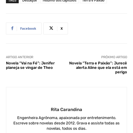
TAGS
Destaque
resumo dos capítulos
Terra e Paixão
Facebook
X
ARTIGO ANTERIOR
PRÓXIMO ARTIGO
Novela “Vai na Fé”: Jenifer
Novela “Terra e Paixão”: Jurecê
planeja se vingar de Theo
alerta Aline que ela está em
perigo
Rita Carandina
Engenheira Agrônoma, apaixonada por entretenimento.
Escreve sobre novelas desde 2012. Grava e assiste todas as
novelas, todos os dias.