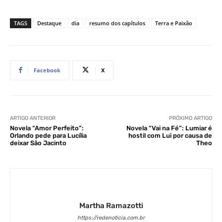
TAGS
Destaque
dia
resumo dos capítulos
Terra e Paixão
Facebook
X
ARTIGO ANTERIOR
PRÓXIMO ARTIGO
Novela “Amor Perfeito”:
Novela “Vai na Fé”: Lumiar é
Orlando pede para Lucília
hostil com Lui por causa de
deixar São Jacinto
Theo
Martha Ramazotti
https://redenoticia.com.br