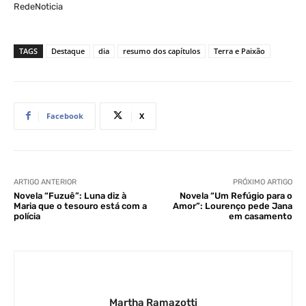
RedeNoticia
TAGS
Destaque
dia
resumo dos capítulos
Terra e Paixão
Facebook
X
ARTIGO ANTERIOR
PRÓXIMO ARTIGO
Novela “Fuzuê”: Luna diz à
Novela “Um Refúgio para o
Maria que o tesouro está com a
Amor”: Lourenço pede Jana
polícia
em casamento
Martha Ramazotti