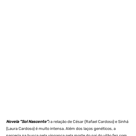
Novela “Sol Nascente”:
a relação de César (Rafael Cardoso) e Sinhá
(Laura Cardoso) é muito intensa. Além dos laços genéticos, a
parceria na busca pela vingança pela morte do pai do vilão fez com