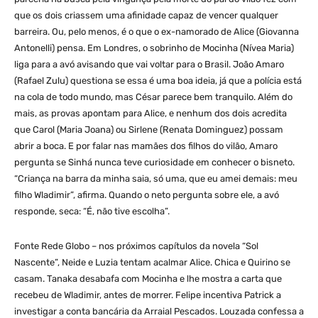
que os dois criassem uma afinidade capaz de vencer qualquer
barreira. Ou, pelo menos, é o que o ex-namorado de Alice (Giovanna
Antonelli) pensa. Em Londres, o sobrinho de Mocinha (Nívea Maria)
liga para a avó avisando que vai voltar para o Brasil. João Amaro
(Rafael Zulu) questiona se essa é uma boa ideia, já que a polícia está
na cola de todo mundo, mas César parece bem tranquilo. Além do
mais, as provas apontam para Alice, e nenhum dos dois acredita
que Carol (Maria Joana) ou Sirlene (Renata Dominguez) possam
abrir a boca. E por falar nas mamães dos filhos do vilão, Amaro
pergunta se Sinhá nunca teve curiosidade em conhecer o bisneto.
“Criança na barra da minha saia, só uma, que eu amei demais: meu
filho Wladimir”, afirma. Quando o neto pergunta sobre ele, a avó
responde, seca: “É, não tive escolha”.
Fonte Rede Globo – nos próximos capítulos da novela “Sol
Nascente”, Neide e Luzia tentam acalmar Alice. Chica e Quirino se
casam. Tanaka desabafa com Mocinha e lhe mostra a carta que
recebeu de Wladimir, antes de morrer. Felipe incentiva Patrick a
investigar a conta bancária da Arraial Pescados. Louzada confessa a