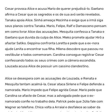
Cesar provoca Alice e acusa Mario de querer prejudicá-lo. Gaetano
afirma a Cesar que os segredos e os de sua avó serão revelados.
Tanaka apoia Alice. Sinhá ameaça Mocinha e exige que a irmã siga
seus planos contra Tanaka. Mario, Felipe, Ralf e Damasceno pensam
em como livrar Alice das acusações. Mesquita confessa a Tanaka e
Gaetano que duvida da culpa de Alice. Mieko promete ajudar Hirô a
afastar Satiko. Geppina confronta Loretta e pede que a ex-nora
ajude Lenita a encontrar sua filha. Milena descobre que passou no
vestibular e todos comemoram. Carolina consegue registrar Cesar
confessando todos os seus crimes com a câmera escondida.
Louzada acusa Alice de possuir um cassino clandestino.
Alice se desespera com as acusações de Louzada, e Renata e
Mesquita tentam acalmá-la. Cesar ataca Sirlene e Felipe defende a
namorada. Mario impede que Felipe agrida Cesar. Mario pede que
Carolina se afaste de Cesar, mas a advogada pede que o ex-
namorado confie no trabalho dela. Patrick pede que Júlia fale com
Wagner ao telefone. Chica volta a Arraial e desfalece ao saber da