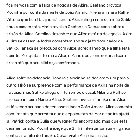
fica nervosa com a falta de notícias de Akira. Gaetano provoca
Mocinha por conta da morte de João Amaro. Milena afirma a Ralf e
Vittorio que Loretta ajudará Lenita. Akira chega com sua mãe Satiko
para o casamento. Mario revela a Gaetano e Damasceno sobre a
prisão de Alice. Carolina descobre que Alice está na delegacia. Akira
e Hirô se casam, e todos comentam sobre o jeito dominador de
Satiko. Tanaka se preocupa com Alice, acreditando que a filha está
doente. Mesquita informa a Alice e Mario que a empresária ficará
presa até que seu álibi seja confirmado.
Alice sofre na delegacia. Tanaka e Mocinha se declaram um para o
outro. Hirô se surpreende com a performance de Akira na noite de
núpcias, mas Satiko chega e interrompe o casal. Milena e Ralf se
preocupam com Mario e Alice. Gaetano revela a Tanaka que Alice
está sendo acusada de ter assassinado João Amaro. Alice comenta
com Renata que acredita que o depoimento de Mario não irá ajudá-
la. Patrick conta a Júlia que Wagner foi encontrado, mas que está
desmemoriado. Mocinha exige que Sinhá interrompa sua vingança
contra a família de Tanaka. Cesar visita Alice na prisão.