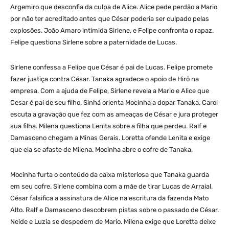
Argemiro que desconfia da culpa de Alice. Alice pede perdão a Mario
por não ter acreditado antes que César poderia ser culpado pelas
explosões. João Amaro intimida Sirlene, e Felipe confronta o rapaz.
Felipe questiona Sirlene sobre a paternidade de Lucas.
Sirlene confessa a Felipe que César é pai de Lucas. Felipe promete
fazer justiça contra César. Tanaka agradece o apoio de Hirô na
empresa. Com a ajuda de Felipe, Sirlene revela a Mario e Alice que
Cesar é pai de seu filho. Sinhá orienta Mocinha a dopar Tanaka. Carol
escuta a gravação que fez com as ameaças de César e jura proteger
sua filha. Milena questiona Lenita sobre a filha que perdeu. Ralf e
Damasceno chegam a Minas Gerais. Loretta ofende Lenita e exige
que ela se afaste de Milena. Mocinha abre o cofre de Tanaka.
Mocinha furta o conteúdo da caixa misteriosa que Tanaka guarda
em seu cofre. Sirlene combina com a mãe de tirar Lucas de Arraial.
César falsifica a assinatura de Alice na escritura da fazenda Mato
Alto. Ralf e Damasceno descobrem pistas sobre o passado de César.
Neide e Luzia se despedem de Mario. Milena exige que Loretta deixe