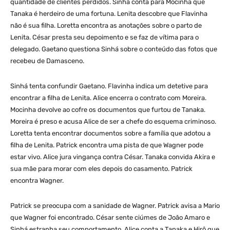
quantidade de clientes perdidos. Sinhá conta para Mocinha que
Tanaka é herdeiro de uma fortuna. Lenita descobre que Flavinha
não é sua filha. Loretta encontra as anotações sobre o parto de
Lenita. César presta seu depoimento e se faz de vítima para o
delegado. Gaetano questiona Sinhá sobre o conteúdo das fotos que
recebeu de Damasceno.
Sinhá tenta confundir Gaetano. Flavinha indica um detetive para
encontrar a filha de Lenita. Alice encerra o contrato com Moreira.
Mocinha devolve ao cofre os documentos que furtou de Tanaka.
Moreira é preso e acusa Alice de ser a chefe do esquema criminoso.
Loretta tenta encontrar documentos sobre a família que adotou a
filha de Lenita. Patrick encontra uma pista de que Wagner pode
estar vivo. Alice jura vingança contra César. Tanaka convida Akira e
sua mãe para morar com eles depois do casamento. Patrick
encontra Wagner.
Patrick se preocupa com a sanidade de Wagner. Patrick avisa a Mario
que Wagner foi encontrado. César sente ciúmes de João Amaro e
Sinhá estranha seu comportamento. Alice conta a Tanaka e Hirô que