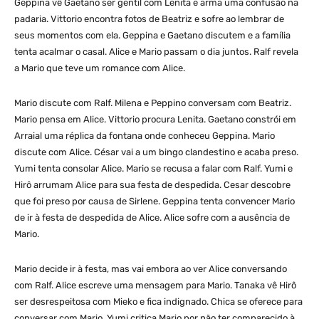
Geppina vê Gaetano ser gentil com Lenita e arma uma confusão na
padaria. Vittorio encontra fotos de Beatriz e sofre ao lembrar de
seus momentos com ela. Geppina e Gaetano discutem e a família
tenta acalmar o casal. Alice e Mario passam o dia juntos. Ralf revela
a Mario que teve um romance com Alice.
Mario discute com Ralf. Milena e Peppino conversam com Beatriz.
Mario pensa em Alice. Vittorio procura Lenita. Gaetano constrói em
Arraial uma réplica da fontana onde conheceu Geppina. Mario
discute com Alice. César vai a um bingo clandestino e acaba preso.
Yumi tenta consolar Alice. Mario se recusa a falar com Ralf. Yumi e
Hirô arrumam Alice para sua festa de despedida. Cesar descobre
que foi preso por causa de Sirlene. Geppina tenta convencer Mario
de ir à festa de despedida de Alice. Alice sofre com a ausência de
Mario.
Mario decide ir à festa, mas vai embora ao ver Alice conversando
com Ralf. Alice escreve uma mensagem para Mario. Tanaka vê Hirô
ser desrespeitosa com Mieko e fica indignado. Chica se oferece para
conversar com Mario. Yumi critica Mario por não ter comparecido à