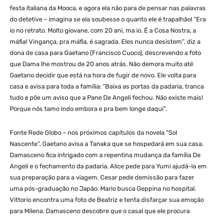
festa italiana da Mooca, e agora ela não para de pensar nas palavras
do detetive – imagina se ela soubesse o quanto ele é trapalhão! “Era
io no retrato. Molto giovane, com 20 ani, ma io. É a Cosa Nostra, a
máfia! Vingança, pra máfia, é sagrada. Eles nunca desistem”, diz a
dona de casa para Gaetano (Francisco Cuoco), descrevendo a foto
que Dama lhe mostrou de 20 anos atrás. Não demora muito até
Gaetano decidir que está na hora de fugir de novo. Ele volta para
casa e avisa para toda a família: “Baixa as portas da padaria, tranca
tudo e põe um aviso que a Pane De Angeli fechou. Não existe mais!
Porque nós tamo indo embora e pra bem longe daqui”.
Fonte Rede Globo – nos próximos capítulos da novela “Sol
Nascente”, Gaetano avisa a Tanaka que se hospedará em sua casa.
Damasceno fica intrigado com a repentina mudança da família De
Angeli e o fechamento da padaria. Alice pede para Yumi ajudá-la em
sua preparação para a viagem. Cesar pede demissão para fazer
uma pós-graduação no Japão. Mario busca Geppina no hospital.
Vittorio encontra uma foto de Beatriz e tenta disfarçar sua emoção
para Milena. Damasceno descobre que o casal que ele procura