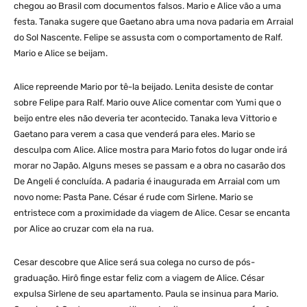
chegou ao Brasil com documentos falsos. Mario e Alice vão a uma
festa. Tanaka sugere que Gaetano abra uma nova padaria em Arraial
do Sol Nascente. Felipe se assusta com o comportamento de Ralf.
Mario e Alice se beijam.
Alice repreende Mario por tê-la beijado. Lenita desiste de contar
sobre Felipe para Ralf. Mario ouve Alice comentar com Yumi que o
beijo entre eles não deveria ter acontecido. Tanaka leva Vittorio e
Gaetano para verem a casa que venderá para eles. Mario se
desculpa com Alice. Alice mostra para Mario fotos do lugar onde irá
morar no Japão. Alguns meses se passam e a obra no casarão dos
De Angeli é concluída. A padaria é inaugurada em Arraial com um
novo nome: Pasta Pane. César é rude com Sirlene. Mario se
entristece com a proximidade da viagem de Alice. Cesar se encanta
por Alice ao cruzar com ela na rua.
Cesar descobre que Alice será sua colega no curso de pós-
graduação. Hirô finge estar feliz com a viagem de Alice. César
expulsa Sirlene de seu apartamento. Paula se insinua para Mario.