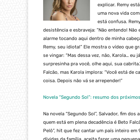
explicar. Remy est
uma nova vida com a
está confusa. Remy
desistência e esbraveja: “Não entendo! Não 
alarme tocando aqui dentro de minha cabeça
Remy, seu idiota!” Ele mostra o vídeo que 
se vingar: “Mas dessa vez, não, Karola… eu 
surpresinha pra você, olhe aqui, sua cabrita.
Falcão, mas Karola implora: “Você está de 
coisa. Depois não vá se arrepender!”
Novela “Segundo Sol”: resumo dos próximos
Na novela “Segundo Sol”, Salvador, fim dos 
quem está em plena decadência é Beto Falcã
Pelô”, hit que fez cantar um país inteiro em
dívidas da família, aceita fazer uma peque