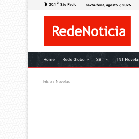
C
20.1
São Paulo
sexta-feira, agosto 7, 2026
Home
Rede Globo
SBT
TNT Novela
Início
Novelas