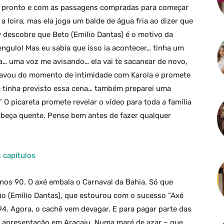
á pronto e com as passagens compradas para começar
 loira, mas ela joga um balde de água fria ao dizer que
 descobre que Beto (Emilio Dantas) é o motivo da
engulo! Mas eu sabia que isso ia acontecer… tinha um
… uma voz me avisando… ela vai te sacanear de novo,
gravou do momento de intimidade com Karola e promete
já tinha previsto essa cena… também preparei uma
” O picareta promete revelar o vídeo para toda a família
cabeça quente. Pense bem antes de fazer qualquer
 capítulos
anos 90. O axé embala o Carnaval da Bahia. Só que
o (Emílio Dantas), que estourou com o sucesso “Axé
 94. Agora, o cachê vem devagar. E para pagar parte das
na apresentação em Aracaju. Numa maré de azar – que