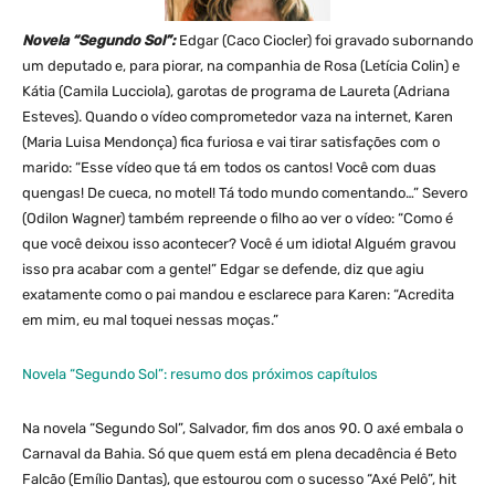
Novela “Segundo Sol”:
Edgar (Caco Ciocler) foi gravado subornando
um deputado e, para piorar, na companhia de Rosa (Letícia Colin) e
Kátia (Camila Lucciola), garotas de programa de Laureta (Adriana
Esteves). Quando o vídeo comprometedor vaza na internet, Karen
(Maria Luisa Mendonça) fica furiosa e vai tirar satisfações com o
marido: “Esse vídeo que tá em todos os cantos! Você com duas
quengas! De cueca, no motel! Tá todo mundo comentando…” Severo
(Odilon Wagner) também repreende o filho ao ver o vídeo: “Como é
que você deixou isso acontecer? Você é um idiota! Alguém gravou
isso pra acabar com a gente!” Edgar se defende, diz que agiu
exatamente como o pai mandou e esclarece para Karen: “Acredita
em mim, eu mal toquei nessas moças.”
Novela “Segundo Sol”: resumo dos próximos capítulos
Na novela “Segundo Sol”, Salvador, fim dos anos 90. O axé embala o
Carnaval da Bahia. Só que quem está em plena decadência é Beto
Falcão (Emílio Dantas), que estourou com o sucesso “Axé Pelô”, hit