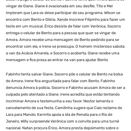
vingar de Giane. Giane é ovacionada em seu desfile. Tito e Mel
imploram que Lara os deixe participar de seu programa. Wilson se
encontra com Bento e Glória. Xande inscreve Filipinho para fazer um
teste em um musical. Érico desiste de falar com Verônica. Socorro
entrega o celular de Bento para a pessoa que quer se vingar de
Amora. Amora recebe uma mensagem de Bento pedindo para se
encontrar com ela, e Irene se preocupa. O homem misterioso sabota
a van da Acácia Amarela, e Socorro o acoberta. Giane recebe uma
mensagem e fica presa ao entrar na van para ajudar Bento
Fabinho tenta salvar Giane. Socorro põe o celular de Bento na bolsa
de Amora. Irene fica angustiada para falar com Bento. Fabinho
denuncia Amora à polícia. Socorro e Fabinho acusam Amora de ser a
culpada pelo atentado a Giane. Irene acredita que estão tentando
incriminar Amora e testemunha a seu favor. Nestor lamenta o
cancelamento de sua festa. Camilinha sugere que Caio reclame de
Lara para Manolo. Karmita apoia a ida de Renata para o Rio de
Janeiro. Willy surpreende Verônica com o convite para uma turnê
nacional. Natan procura Érico. Amora presta depoimento sobre o