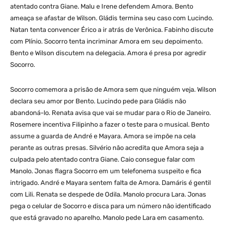
atentado contra Giane. Malu e Irene defendem Amora. Bento
ameaça se afastar de Wilson. Gládis termina seu caso com Lucindo.
Natan tenta convencer Érico a ir atrás de Verônica. Fabinho discute
com Plínio. Socorro tenta incriminar Amora em seu depoimento.
Bento e Wilson discutem na delegacia. Amora é presa por agredir
Socorro.
Socorro comemora a prisão de Amora sem que ninguém veja. Wilson
declara seu amor por Bento. Lucindo pede para Gládis não
abandoná-lo. Renata avisa que vai se mudar para o Rio de Janeiro.
Rosemere incentiva Filipinho a fazer o teste para o musical. Bento
assume a guarda de André e Mayara. Amora se impõe na cela
perante as outras presas. Silvério não acredita que Amora seja a
culpada pelo atentado contra Giane. Caio consegue falar com
Manolo. Jonas flagra Socorro em um telefonema suspeito e fica
intrigado. André e Mayara sentem falta de Amora. Damáris é gentil
com Lili. Renata se despede de Odila. Manolo procura Lara. Jonas
pega o celular de Socorro e disca para um número não identificado
que está gravado no aparelho. Manolo pede Lara em casamento.