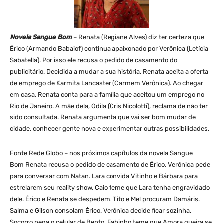
Novela Sangue Bom
– Renata (Regiane Alves) diz ter certeza que
Érico (Armando Babaiof) continua apaixonado por Verônica (Letícia
Sabatella). Por isso ele recusa o pedido de casamento do
publicitário. Decidida a mudar a sua história, Renata aceita a oferta
de emprego de Karmita Lancaster (Carmem Verônica). Ao chegar
em casa, Renata conta para a família que aceitou um emprego no
Rio de Janeiro. A mãe dela, Odila (Cris Nicolotti), reclama de não ter
sido consultada. Renata argumenta que vai ser bom mudar de
cidade, conhecer gente nova e experimentar outras possibilidades.
Fonte Rede Globo – nos próximos capítulos da novela Sangue
Bom Renata recusa o pedido de casamento de Érico. Verônica pede
para conversar com Natan. Lara convida Vitinho e Bárbara para
estrelarem seu reality show. Caio teme que Lara tenha engravidado
dele. Érico e Renata se despedem. Tito e Mel procuram Damáris.
Salma e Gilson consolam Érico. Verônica decide ficar sozinha.
Socorro pega o celular de Bento. Fabinho teme que Amora queira se