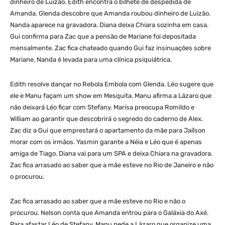
dinheiro de Luizão. Edith encontra o bilhete de despedida de
Amanda. Glenda descobre que Amanda roubou dinheiro de Luizão.
Nanda aparece na gravadora. Diana deixa Chiara sozinha em casa.
Gui confirma para Zac que a pensão de Mariane foi depositada
mensalmente. Zac fica chateado quando Gui faz insinuações sobre
Mariane. Nanda é levada para uma clínica psiquiátrica.
Edith resolve dançar no Rebola Embola com Glenda. Léo sugere que
ele e Manu façam um show em Mesquita. Manu afirma a Lázaro que
não deixará Léo ficar com Stefany. Marisa preocupa Romildo e
William ao garantir que descobrirá o segredo do caderno de Alex.
Zac diz a Gui que emprestará o apartamento da mãe para Jaílson
morar com os irmãos. Yasmin garante a Néia e Léo que é apenas
amiga de Tiago. Diana vai para um SPA e deixa Chiara na gravadora.
Zac fica arrasado ao saber que a mãe esteve no Rio de Janeiro e não
o procurou.
Zac fica arrasado ao saber que a mãe esteve no Rio e não o
procurou. Nelson conta que Amanda entrou para o Galáxia do Axé.
Para afastar Léo de Stefany, Manu pede a Lázaro que organize uma