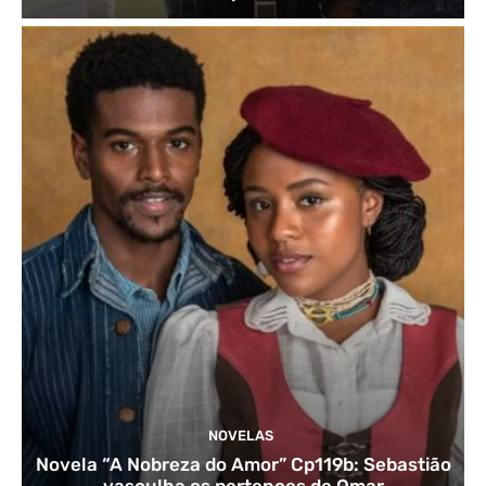
NOVELAS
Novela “A Nobreza do Amor” Cp119b: Sebastião
vasculha os pertences de Omar