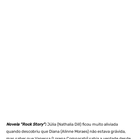
Novela “Rock Story”:
Júlia (Nathalia Dill) ficou muito aliviada
quando descobriu que Diana (Alinne Moraes) não estava grávida,
mas saber que Vanessa (Lorena Comparato) sabia a verdade desde