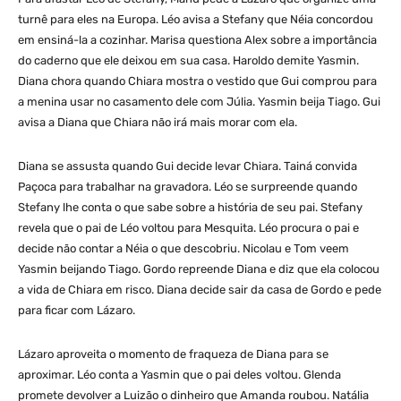
turnê para eles na Europa. Léo avisa a Stefany que Néia concordou
em ensiná-la a cozinhar. Marisa questiona Alex sobre a importância
do caderno que ele deixou em sua casa. Haroldo demite Yasmin.
Diana chora quando Chiara mostra o vestido que Gui comprou para
a menina usar no casamento dele com Júlia. Yasmin beija Tiago. Gui
avisa a Diana que Chiara não irá mais morar com ela.
Diana se assusta quando Gui decide levar Chiara. Tainá convida
Paçoca para trabalhar na gravadora. Léo se surpreende quando
Stefany lhe conta o que sabe sobre a história de seu pai. Stefany
revela que o pai de Léo voltou para Mesquita. Léo procura o pai e
decide não contar a Néia o que descobriu. Nicolau e Tom veem
Yasmin beijando Tiago. Gordo repreende Diana e diz que ela colocou
a vida de Chiara em risco. Diana decide sair da casa de Gordo e pede
para ficar com Lázaro.
Lázaro aproveita o momento de fraqueza de Diana para se
aproximar. Léo conta a Yasmin que o pai deles voltou. Glenda
promete devolver a Luizão o dinheiro que Amanda roubou. Natália