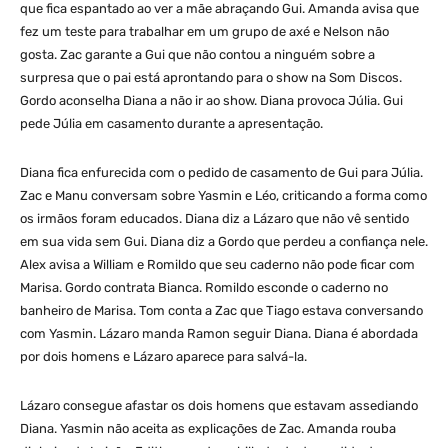
que fica espantado ao ver a mãe abraçando Gui. Amanda avisa que
fez um teste para trabalhar em um grupo de axé e Nelson não
gosta. Zac garante a Gui que não contou a ninguém sobre a
surpresa que o pai está aprontando para o show na Som Discos.
Gordo aconselha Diana a não ir ao show. Diana provoca Júlia. Gui
pede Júlia em casamento durante a apresentação.
Diana fica enfurecida com o pedido de casamento de Gui para Júlia.
Zac e Manu conversam sobre Yasmin e Léo, criticando a forma como
os irmãos foram educados. Diana diz a Lázaro que não vê sentido
em sua vida sem Gui. Diana diz a Gordo que perdeu a confiança nele.
Alex avisa a William e Romildo que seu caderno não pode ficar com
Marisa. Gordo contrata Bianca. Romildo esconde o caderno no
banheiro de Marisa. Tom conta a Zac que Tiago estava conversando
com Yasmin. Lázaro manda Ramon seguir Diana. Diana é abordada
por dois homens e Lázaro aparece para salvá-la.
Lázaro consegue afastar os dois homens que estavam assediando
Diana. Yasmin não aceita as explicações de Zac. Amanda rouba