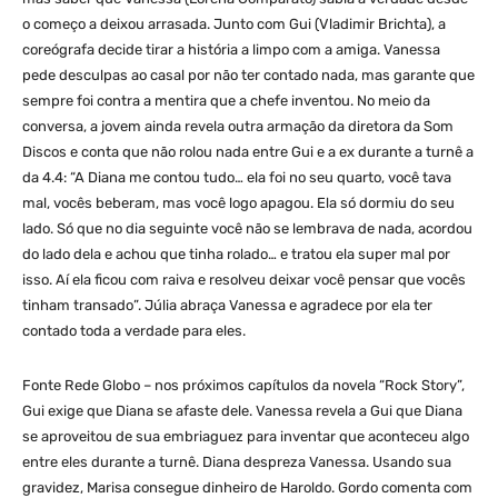
o começo a deixou arrasada. Junto com Gui (Vladimir Brichta), a
coreógrafa decide tirar a história a limpo com a amiga. Vanessa
pede desculpas ao casal por não ter contado nada, mas garante que
sempre foi contra a mentira que a chefe inventou. No meio da
conversa, a jovem ainda revela outra armação da diretora da Som
Discos e conta que não rolou nada entre Gui e a ex durante a turnê a
da 4.4: “A Diana me contou tudo… ela foi no seu quarto, você tava
mal, vocês beberam, mas você logo apagou. Ela só dormiu do seu
lado. Só que no dia seguinte você não se lembrava de nada, acordou
do lado dela e achou que tinha rolado… e tratou ela super mal por
isso. Aí ela ficou com raiva e resolveu deixar você pensar que vocês
tinham transado”. Júlia abraça Vanessa e agradece por ela ter
contado toda a verdade para eles.
Fonte Rede Globo – nos próximos capítulos da novela “Rock Story”,
Gui exige que Diana se afaste dele. Vanessa revela a Gui que Diana
se aproveitou de sua embriaguez para inventar que aconteceu algo
entre eles durante a turnê. Diana despreza Vanessa. Usando sua
gravidez, Marisa consegue dinheiro de Haroldo. Gordo comenta com