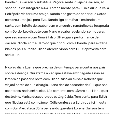
banda que Jaílson o substitua. Paçoca sente inveja de Jaílson, ao
saber que ele integrará a 4.4. Lorena mente para Júlia e diz que vai a
Petrópolis visitar uma amiga. Nanda não gosta de saber que Gordo
comprou uma joia para Eva. Nanda liga para Eva simulando um
surto, com intuito de acabar com o encontro romântico da terapeuta
com Gordo. Léo discute com Manu e acaba revelando, sem querer,
que seu namoro com Nina é falso. JF elogia a performance de
Jaílson. Nicolau diz a Haroldo que brigou com a banda, para evitar a
ida dos pais a Recife. Diana oferece vinho para Gui e aproveita para
seduzi-lo.
Nicolau diz a Luana que precisa de um tempo para contar aos pais
sobre a doença. Gui afirma a Zac que estava embriagado e não se
lembra de passar a noite com Diana. Nicolau avisa a Roberto que
viajará antes de sua cirurgia. Diana decide esconder de Gui que não
aconteceu nada entre eles. Léo comenta com Lázaro que Manu quer
destruí-lo. Marisa descobre que está grávida. Tom conta para Edith
que Nicolau está com câncer. Júlia confessa a Edith que foi injusta
com Gui. Alex ataca Júlia pensando que ela é Lorena. Jaílson tem