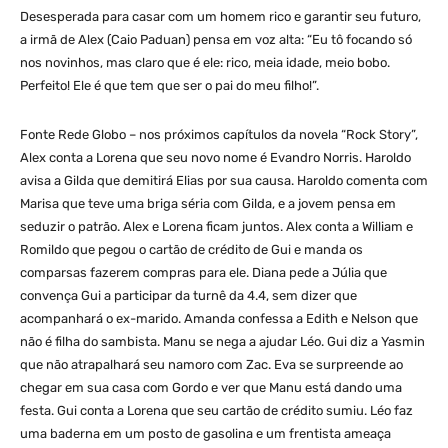
Desesperada para casar com um homem rico e garantir seu futuro,
a irmã de Alex (Caio Paduan) pensa em voz alta: “Eu tô focando só
nos novinhos, mas claro que é ele: rico, meia idade, meio bobo.
Perfeito! Ele é que tem que ser o pai do meu filho!”.
Fonte Rede Globo – nos próximos capítulos da novela “Rock Story”,
Alex conta a Lorena que seu novo nome é Evandro Norris. Haroldo
avisa a Gilda que demitirá Elias por sua causa. Haroldo comenta com
Marisa que teve uma briga séria com Gilda, e a jovem pensa em
seduzir o patrão. Alex e Lorena ficam juntos. Alex conta a William e
Romildo que pegou o cartão de crédito de Gui e manda os
comparsas fazerem compras para ele. Diana pede a Júlia que
convença Gui a participar da turnê da 4.4, sem dizer que
acompanhará o ex-marido. Amanda confessa a Edith e Nelson que
não é filha do sambista. Manu se nega a ajudar Léo. Gui diz a Yasmin
que não atrapalhará seu namoro com Zac. Eva se surpreende ao
chegar em sua casa com Gordo e ver que Manu está dando uma
festa. Gui conta a Lorena que seu cartão de crédito sumiu. Léo faz
uma baderna em um posto de gasolina e um frentista ameaça