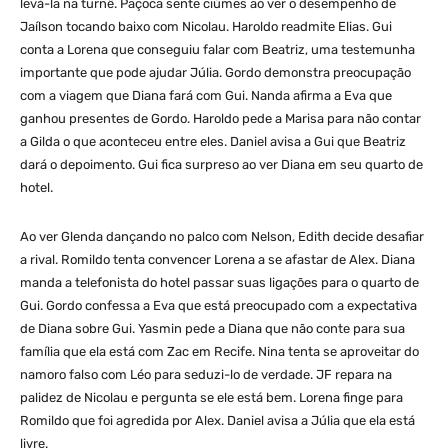
levá-la na turnê. Paçoca sente ciúmes ao ver o desempenho de
Jaílson tocando baixo com Nicolau. Haroldo readmite Elias. Gui
conta a Lorena que conseguiu falar com Beatriz, uma testemunha
importante que pode ajudar Júlia. Gordo demonstra preocupação
com a viagem que Diana fará com Gui. Nanda afirma a Eva que
ganhou presentes de Gordo. Haroldo pede a Marisa para não contar
a Gilda o que aconteceu entre eles. Daniel avisa a Gui que Beatriz
dará o depoimento. Gui fica surpreso ao ver Diana em seu quarto de
hotel.
Ao ver Glenda dançando no palco com Nelson, Edith decide desafiar
a rival. Romildo tenta convencer Lorena a se afastar de Alex. Diana
manda a telefonista do hotel passar suas ligações para o quarto de
Gui. Gordo confessa a Eva que está preocupado com a expectativa
de Diana sobre Gui. Yasmin pede a Diana que não conte para sua
família que ela está com Zac em Recife. Nina tenta se aproveitar do
namoro falso com Léo para seduzi-lo de verdade. JF repara na
palidez de Nicolau e pergunta se ele está bem. Lorena finge para
Romildo que foi agredida por Alex. Daniel avisa a Júlia que ela está
livre.