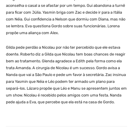
aconselha o casal a se afastar por um tempo. Gui abandona a turnê
para ficar com Júlia. Yasmin briga com Zac e decide ir para a Itália
com Néia. Gui confidencia a Nelson que dormiu com Diana, mas não
se lembra. Eva questiona Gordo sobre suas funcionárias. Lorena
propõe uma aliança com Alex.
Gilda pede perdão a Nicolau por não ter percebido que ele estava
doente. Roberto diz a Gilda que Nicolau tem boas chances de reagir
bem ao tratamento. Glenda agradece a Edith pela forma como ela
trata Amanda. A cirurgia de Nicolau é um sucesso. Gordo avisa a
Nanda que vai a São Paulo e pede um favor à secretária. Zac insinua
para Yasmin que Néia e Léo podem ter armado um plano para
separá-los. Lázaro propõe que Léo e Manu se apresentem juntos em
um show. Nicolau é recebido pelos amigos com uma festa. Nanda
pede ajuda a Eva, que percebe que ela está na casa de Gordo.