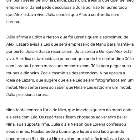
um bom desempenho na banda. Lázaro diz a Manu que quer ser seu
empresário. Daniel pede desculpas a Júlia por não ter acreditado
que Alex estava vivo. Júlia conclui que Alex a confundiu com
Lorena.
Júlia afirma a Edith e Nelson que foi Lorena quem a aproximou de
Alex. Lázaro avisa a Léo que será empresário de Manu para mantê-la
por perto. Júlia e Gui se reconciliam. Júlia conta a Gui que Alex está
vivo. Alex fica estarrecido ao perceber que pode ter confundido Júlia
com Lorena. Lorena marca um encontro com Júlia para pegar suas
roupas e dinheiro. Zac e Yasmin se desentendem. Nina aprova a
ideia de Lázaro, que sugere que ela e Léo sejam fotografados em um
motel. Miro sente raiva ao saber que Nina e Léo estão em um motel.
Júlia pressiona Lorena.
Nina tenta conter a fúria de Miro, que invade o quarto do motel onde
ela está com Léo. Os repórteres ficam chocados ao ver Miro beijar
Nina, sua suposta irmã. Júlia diz a Nelson que Lorena confessou
seus crimes. Nicolau pede a Luana que fique a seu lado quando
chegarem ao Rio. Nina e Miro revelam que não são irmãos, e Lázaro