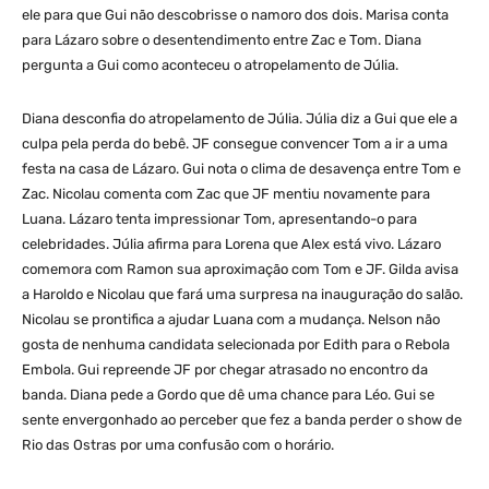
ele para que Gui não descobrisse o namoro dos dois. Marisa conta
para Lázaro sobre o desentendimento entre Zac e Tom. Diana
pergunta a Gui como aconteceu o atropelamento de Júlia.
Diana desconfia do atropelamento de Júlia. Júlia diz a Gui que ele a
culpa pela perda do bebê. JF consegue convencer Tom a ir a uma
festa na casa de Lázaro. Gui nota o clima de desavença entre Tom e
Zac. Nicolau comenta com Zac que JF mentiu novamente para
Luana. Lázaro tenta impressionar Tom, apresentando-o para
celebridades. Júlia afirma para Lorena que Alex está vivo. Lázaro
comemora com Ramon sua aproximação com Tom e JF. Gilda avisa
a Haroldo e Nicolau que fará uma surpresa na inauguração do salão.
Nicolau se prontifica a ajudar Luana com a mudança. Nelson não
gosta de nenhuma candidata selecionada por Edith para o Rebola
Embola. Gui repreende JF por chegar atrasado no encontro da
banda. Diana pede a Gordo que dê uma chance para Léo. Gui se
sente envergonhado ao perceber que fez a banda perder o show de
Rio das Ostras por uma confusão com o horário.