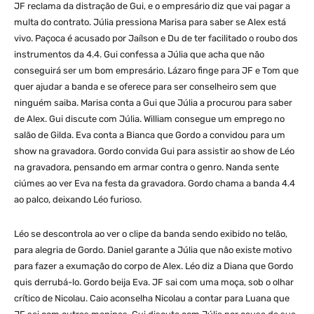
JF reclama da distração de Gui, e o empresário diz que vai pagar a
multa do contrato. Júlia pressiona Marisa para saber se Alex está
vivo. Paçoca é acusado por Jaílson e Du de ter facilitado o roubo dos
instrumentos da 4.4. Gui confessa a Júlia que acha que não
conseguirá ser um bom empresário. Lázaro finge para JF e Tom que
quer ajudar a banda e se oferece para ser conselheiro sem que
ninguém saiba. Marisa conta a Gui que Júlia a procurou para saber
de Alex. Gui discute com Júlia. William consegue um emprego no
salão de Gilda. Eva conta a Bianca que Gordo a convidou para um
show na gravadora. Gordo convida Gui para assistir ao show de Léo
na gravadora, pensando em armar contra o genro. Nanda sente
ciúmes ao ver Eva na festa da gravadora. Gordo chama a banda 4.4
ao palco, deixando Léo furioso.
Léo se descontrola ao ver o clipe da banda sendo exibido no telão,
para alegria de Gordo. Daniel garante a Júlia que não existe motivo
para fazer a exumação do corpo de Alex. Léo diz a Diana que Gordo
quis derrubá-lo. Gordo beija Eva. JF sai com uma moça, sob o olhar
crítico de Nicolau. Caio aconselha Nicolau a contar para Luana que