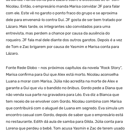
Nicolau. Então, o empresário manda Marisa convidar JF para falar
com ele. Este vê no garoto o ponto fraco do grupo e se aproxima
dele para envenená-lo contra Gui. JF gosta de ser bem tratado por
Lázaro. Mais tarde, os integrantes são convidados para uma
entrevista, mas perdem a chance por causa da ausência do
roqueiro. JF fala mal dele diante dos outros garotos. Depois é a vez
de Tom e Zac brigarem por causa de Yasmim e Marisa conta para
Lázaro.
Fonte Rede Globo – nos próximos capítulos da novela “Rock Story”,
Marisa confirma para Gui que Alex está morto. Nicolau aconselha
Luana a morar com Marisa. Júlia não acredita na morte de Alex e
garante a Gui que viu o bandido no ônibus. Gordo pede a Diana que
não venda sua parte na gravadora para Léo. Eva diz a Bianca que
tem receio de se envolver com Gordo. Nicolau combina com Marisa
que contribuirá com o aluguel de Luana em segredo. Eva simula um
encontro casual com Gordo, depois de saber que o empresário está
no restaurante. Edith dá aula de samba para Gilda. Júlia conta para
Lorena que perdeu o bebê. Tom acusa Yasmin e Zac de terem usado