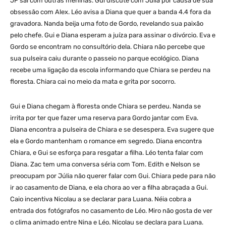
JF sai com outras meninas. Gui discute com Júlia por causa de sua
obsessão com Alex. Léo avisa a Diana que quer a banda 4.4 fora da
gravadora. Nanda beija uma foto de Gordo, revelando sua paixão
pelo chefe. Gui e Diana esperam a juíza para assinar o divórcio. Eva e
Gordo se encontram no consultório dela. Chiara não percebe que
sua pulseira caiu durante o passeio no parque ecológico. Diana
recebe uma ligação da escola informando que Chiara se perdeu na
floresta. Chiara cai no meio da mata e grita por socorro.
Gui e Diana chegam à floresta onde Chiara se perdeu. Nanda se
irrita por ter que fazer uma reserva para Gordo jantar com Eva.
Diana encontra a pulseira de Chiara e se desespera. Eva sugere que
ela e Gordo mantenham o romance em segredo. Diana encontra
Chiara, e Gui se esforça para resgatar a filha. Léo tenta falar com
Diana. Zac tem uma conversa séria com Tom. Edith e Nelson se
preocupam por Júlia não querer falar com Gui. Chiara pede para não
ir ao casamento de Diana, e ela chora ao ver a filha abraçada a Gui.
Caio incentiva Nicolau a se declarar para Luana. Néia cobra a
entrada dos fotógrafos no casamento de Léo. Miro não gosta de ver
o clima animado entre Nina e Léo. Nicolau se declara para Luana.