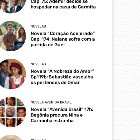
Cap. 75: Ademir decide se
hospedar na casa de Carmita
NOVELAS
Novela “Coração Acelerado”
Cap. 174: Naiane sofre com a
partida de Gael
NOVELAS
Novela “A Nobreza do Amor”
Cp119b: Sebastião vasculha
os pertences de Omar
NOVELA AVENIDA BRASIL
Novela “Avenida Brasil” 17h:
Begônia procura Nina e
Carminha estranha