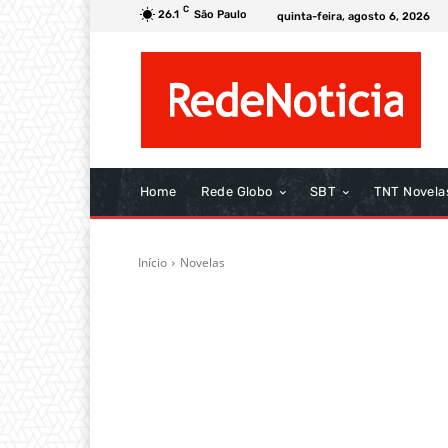
C
26.1
São Paulo
quinta-feira, agosto 6, 2026
Home
Rede Globo
SBT
TNT Novela
Início
Novelas