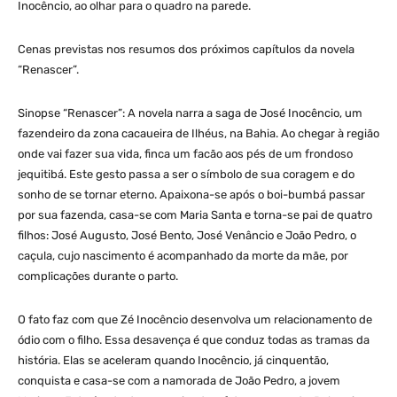
Inocêncio, ao olhar para o quadro na parede.
Cenas previstas nos resumos dos próximos capítulos da novela
“Renascer”.
Sinopse “Renascer”: A novela narra a saga de José Inocêncio, um
fazendeiro da zona cacaueira de Ilhéus, na Bahia. Ao chegar à região
onde vai fazer sua vida, finca um facão aos pés de um frondoso
jequitibá. Este gesto passa a ser o símbolo de sua coragem e do
sonho de se tornar eterno. Apaixona-se após o boi-bumbá passar
por sua fazenda, casa-se com Maria Santa e torna-se pai de quatro
filhos: José Augusto, José Bento, José Venâncio e João Pedro, o
caçula, cujo nascimento é acompanhado da morte da mãe, por
complicações durante o parto.
O fato faz com que Zé Inocêncio desenvolva um relacionamento de
ódio com o filho. Essa desavença é que conduz todas as tramas da
história. Elas se aceleram quando Inocêncio, já cinquentão,
conquista e casa-se com a namorada de João Pedro, a jovem