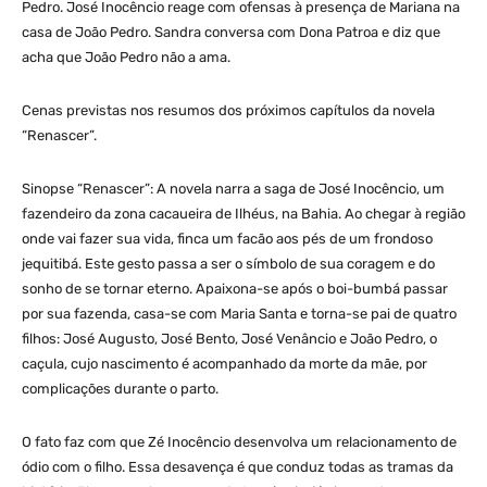
Pedro. José Inocêncio reage com ofensas à presença de Mariana na
casa de João Pedro. Sandra conversa com Dona Patroa e diz que
acha que João Pedro não a ama.
Cenas previstas nos resumos dos próximos capítulos da novela
“Renascer”.
Sinopse “Renascer”: A novela narra a saga de José Inocêncio, um
fazendeiro da zona cacaueira de Ilhéus, na Bahia. Ao chegar à região
onde vai fazer sua vida, finca um facão aos pés de um frondoso
jequitibá. Este gesto passa a ser o símbolo de sua coragem e do
sonho de se tornar eterno. Apaixona-se após o boi-bumbá passar
por sua fazenda, casa-se com Maria Santa e torna-se pai de quatro
filhos: José Augusto, José Bento, José Venâncio e João Pedro, o
caçula, cujo nascimento é acompanhado da morte da mãe, por
complicações durante o parto.
O fato faz com que Zé Inocêncio desenvolva um relacionamento de
ódio com o filho. Essa desavença é que conduz todas as tramas da