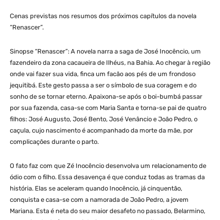
Cenas previstas nos resumos dos próximos capítulos da novela
“Renascer”.
Sinopse “Renascer”: A novela narra a saga de José Inocêncio, um
fazendeiro da zona cacaueira de Ilhéus, na Bahia. Ao chegar à região
onde vai fazer sua vida, finca um facão aos pés de um frondoso
jequitibá. Este gesto passa a ser o símbolo de sua coragem e do
sonho de se tornar eterno. Apaixona-se após o boi-bumbá passar
por sua fazenda, casa-se com Maria Santa e torna-se pai de quatro
filhos: José Augusto, José Bento, José Venâncio e João Pedro, o
caçula, cujo nascimento é acompanhado da morte da mãe, por
complicações durante o parto.
O fato faz com que Zé Inocêncio desenvolva um relacionamento de
ódio com o filho. Essa desavença é que conduz todas as tramas da
história. Elas se aceleram quando Inocêncio, já cinquentão,
conquista e casa-se com a namorada de João Pedro, a jovem
Mariana. Esta é neta do seu maior desafeto no passado, Belarmino,