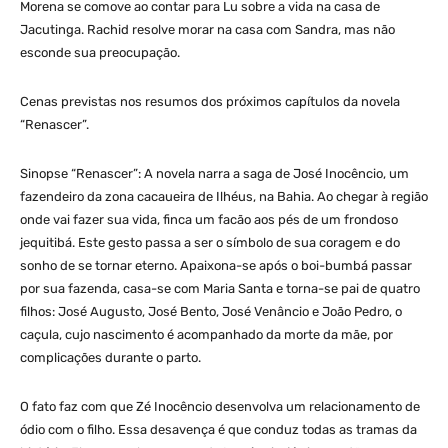
Morena se comove ao contar para Lu sobre a vida na casa de
Jacutinga. Rachid resolve morar na casa com Sandra, mas não
esconde sua preocupação.
Cenas previstas nos resumos dos próximos capítulos da novela
“Renascer”.
Sinopse “Renascer”: A novela narra a saga de José Inocêncio, um
fazendeiro da zona cacaueira de Ilhéus, na Bahia. Ao chegar à região
onde vai fazer sua vida, finca um facão aos pés de um frondoso
jequitibá. Este gesto passa a ser o símbolo de sua coragem e do
sonho de se tornar eterno. Apaixona-se após o boi-bumbá passar
por sua fazenda, casa-se com Maria Santa e torna-se pai de quatro
filhos: José Augusto, José Bento, José Venâncio e João Pedro, o
caçula, cujo nascimento é acompanhado da morte da mãe, por
complicações durante o parto.
O fato faz com que Zé Inocêncio desenvolva um relacionamento de
ódio com o filho. Essa desavença é que conduz todas as tramas da