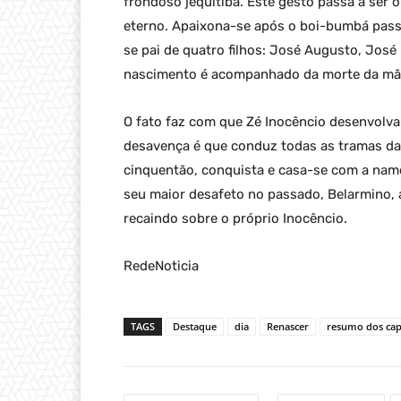
frondoso jequitibá. Este gesto passa a ser 
eterno. Apaixona-se após o boi-bumbá passa
se pai de quatro filhos: José Augusto, José
nascimento é acompanhado da morte da mãe
O fato faz com que Zé Inocêncio desenvolva
desavença é que conduz todas as tramas da h
cinquentão, conquista e casa-se com a namo
seu maior desafeto no passado, Belarmino, 
recaindo sobre o próprio Inocêncio.
RedeNoticia
TAGS
Destaque
dia
Renascer
resumo dos cap