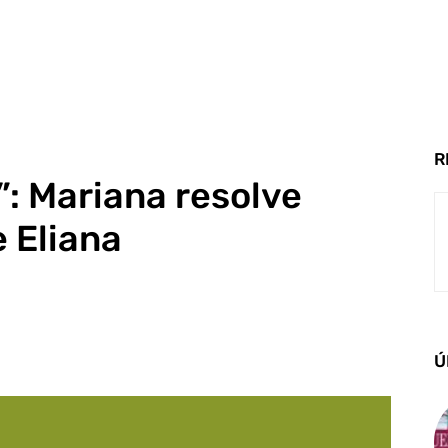
R
: Mariana resolve
e Eliana
Ú