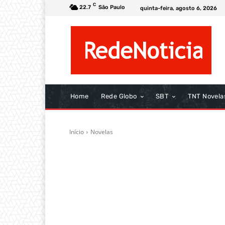
C
22.7
São Paulo
quinta-feira, agosto 6, 2026
Home
Rede Globo
SBT
TNT Novela
Início
Novelas